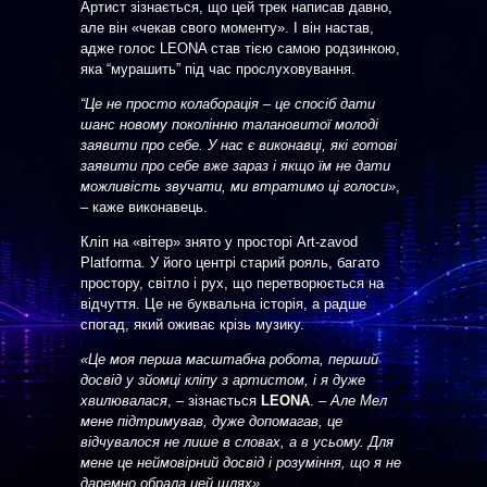
Артист зізнається, що цей трек написав давно,
але він «чекав свого моменту». І він настав,
адже голос LEONA став тією самою родзинкою,
яка “мурашить” під час прослуховування.
“Це не просто колаборація – це спосіб дати
шанс новому поколінню талановитої молоді
заявити про себе. У нас є виконавці, які готові
заявити про себе вже зараз і якщо їм не дати
можливість звучати, ми втратимо ці голоси»
,
– каже виконавець.
Кліп на «вітер» знято у просторі Art-zavod
Platforma. У його центрі старий рояль, багато
простору, світло і рух, що перетворюється на
відчуття. Це не буквальна історія, а радше
спогад, який оживає крізь музику.
«Це моя перша масштабна робота, перший
досвід у зйомці кліпу з артистом, і я дуже
хвилювалася
, – зізнається
LEONA
. –
Але Мел
мене підтримував, дуже допомагав, це
відчувалося не лише в словах, а в усьому. Для
мене це неймовірний досвід і розуміння, що я не
даремно обрала цей шлях»
.