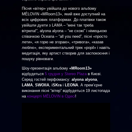
Пісня «вітер» увійшла до нового альбому
MÉLOVIN «MRoom13», який вже доступний на
всіх цифрових платформах. До платівки також
увійшли дуети з LAMA – “мені так треба
вітрила!”, alyona alyona – “не схожі” і німецькою
співачкою Oceana – “all you need”, пісні «просто
лети», «я горю не згораю», «тривога», «казав
люблю», експериментальний трек «popil» і навіть
медитація, яку артист створив для заспокоєння і
пошуку рівноваги.
Шоу-презентація альбому
«MRoom13»
відбудеться
5 грудня у Stereo Plaza
в Києві.
Серед гостей перфомансу:
alyona alyona
,
LAMA
,
SWOIIA
,
iSKra
і
LEONA
. А премʼєрне
виконання пісні “вітер” відбудеться 19 листопада
на
концерті MÉLOVIN в Одесі
!