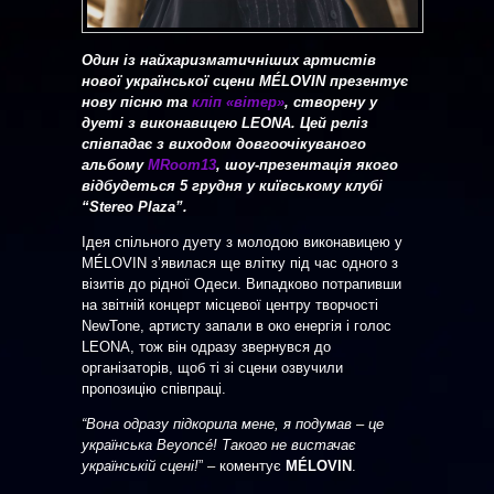
Один із найхаризматичніших артистів
нової української сцени MÉLOVIN презентує
нову пісню та
кліп «вітер»
, створену у
дуеті з виконавицею LEONA. Цей реліз
співпадає з виходом довгоочікуваного
альбому
MRoom13
, шоу-презентація якого
відбудеться 5 грудня у київському клубі
“Stereo Plaza”.
Ідея спільного дуету з молодою виконавицею у
MÉLOVIN зʼявилася ще влітку під час одного з
візитів до рідної Одеси. Випадково потрапивши
на звітній концерт місцевої центру творчості
NewTone, артисту запали в око енергія і голос
LEONA, тож він одразу звернувся до
організаторів, щоб ті зі сцени озвучили
пропозицію співпраці.
“Вона одразу підкорила мене, я подумав – це
українська Beyoncé! Такого не вистачає
українській сцені!
” – коментує
MÉLOVIN
.