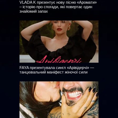
VLADA K презентує нову пісню «Аромати»
– історію про спогади, які повертає один
знайомий запах
FAYA презентувала сингл «Арівідерчі» —
танцювальний маніфест жіночої сили