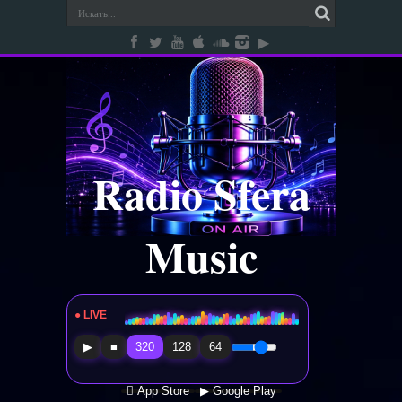
Radio Sfera
Music
● LIVE
Radio Sfera Music
▶
■
320
128
64
 App Store
▶ Google Play