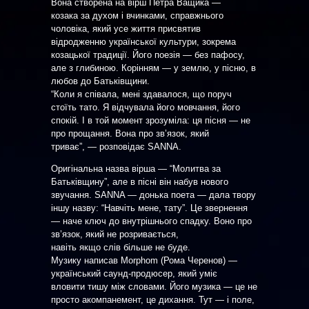
Вона створена на вірш Петра Ващика —
козака за духом і вчинками, справжнього
чоловіка, який усе життя присвятив
відродженню української культури, зокрема
козацької традиції. Його поезія — без пафосу,
але з глибиною. Корінням — у землю, у пісню, в
любов до Батьківщини.
“Коли я співала, мені здавалося, що поруч
стоїть тато. Я відчувала його мовчання, його
спокій. І в той момент зрозуміла: ця пісня — не
про прощання. Вона про зв’язок, який
триває”, — розповідає SANNA.
Оригінальна назва вірша — “Молитва за
Батьківщину”, але в пісні він набув нового
звучання. SANNA — донька поета — дала твору
іншу назву: “Навчіть мене, тату”. Це звернення
— наче ключ до внутрішнього спадку. Воно про
зв’язок, який не розривається,
навіть якщо слів більше не буде.
Музику написав Morphom (Рома Черенов) —
український саунд-продюсер, який уміє
вловити тишу між словами. Його музика — це не
просто акомпанемент, це дихання. Тут — і поле,