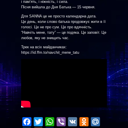
і пам’ять, і ніжність, і сила.
Пісня вийшла до Дня Батька — 15 червня.
Для SANNA це не просто календарна дата.
Це день, коли слово батька продовжує жити в її
голосі. Це не про сум. Це про вдячність.
“Навчіть мене, тату” — це подяка. Це заповіт. Це
любов, яку не знищить час.
Трек на всіх майданчиках:
https://id.ffm.to/navchit_mene_tatu
Facebook
Twitter
WhatsApp
Viber
VK
Odnoklas
Mail.R