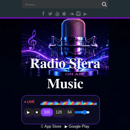
Radio Sfera
Music
● LIVE
Radio Sfera Music
▶
■
320
128
64
 App Store
▶ Google Play