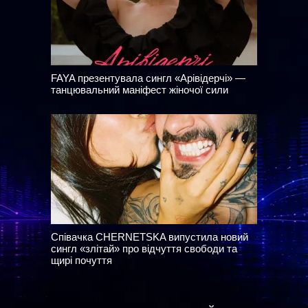
FAYA презентувала сингл «Арівідерчі» —
танцювальний маніфест жіночої сили
Співачка CHERNETSKA випустила новий
сингл «злітай» про відчуття свободи та
щирі почуття