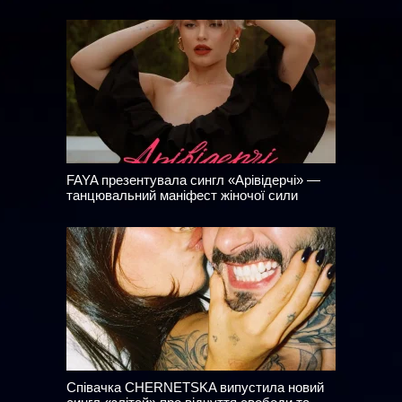
FAYA презентувала сингл «Арівідерчі» —
танцювальний маніфест жіночої сили
Співачка CHERNETSKA випустила новий