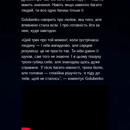
мають значення. Навіть якщо навколо багато
людей, ти все одно бачиш тільки її.
Golubenko говорить про любов, яка тихо, але
впевнено стала всім. І про готовність йти за
нею, куди завгодно.
«Цей трек про той момент, коли зустрічаєш
людину — і ніби випадково, але серцем
розумієш: це не просто так. Ти ніби давно її
шукав, сам того не знаючи. І в цьому пошуку
трохи губиш себе, але знаходиш щось дуже
справжнє. У пісні багато ніжності, трохи болю,
але головне — спокійна рішучість: я піду до
тебе, щоб не сталось”, — коментує Golubenko