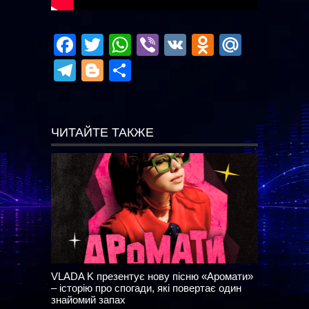
Facebook
Twitter
WhatsApp
Viber
VK
Odnoklas
Mail.R
Telegram
Blogger
Отправить
ЧИТАЙТЕ ТАКЖЕ
VLADA K презентує нову пісню «Аромати»
– історію про спогади, які повертає один
знайомий запах