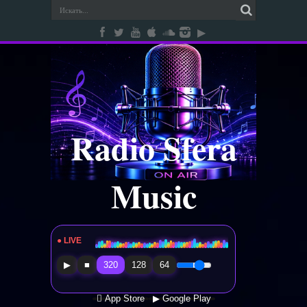
Radio Sfera
Music
● LIVE
Radio Sfera Music
▶
■
320
128
64
 App Store
▶ Google Play