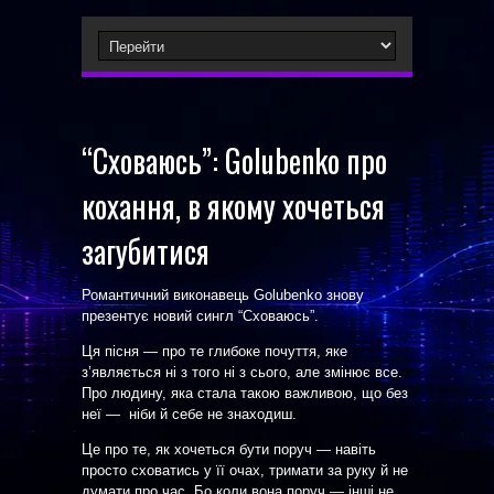
“Сховаюсь”: Golubenko про
кохання, в якому хочеться
загубитися
Романтичний виконавець Golubenko знову
презентує новий сингл “Сховаюсь”.
Ця пісня — про те глибоке почуття, яке
з’являється ні з того ні з сього, але змінює все.
Про людину, яка стала такою важливою, що без
неї — ніби й себе не знаходиш.
Це про те, як хочеться бути поруч — навіть
просто сховатись у її очах, тримати за руку й не
думати про час. Бо коли вона поруч — інші не