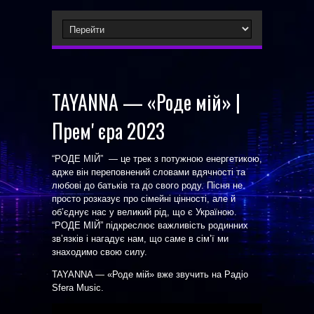
TAYANNA — «Роде мій» |
Премʼєра 2023
“РОДЕ МІЙ” ­ —­­­­ це трек з потужною енергетикою,
адже він переповнений словами вдячності та
любові до батьків та до свого роду. Пісня не
просто розказує про сімейні цінності, але й
об’єднує нас у великий рід, що є Україною.
“РОДЕ МІЙ” підкреслює важливість родинних
зв’язків і нагадує нам, що саме в сім’ї ми
знаходимо свою силу.
TAYANNA — «Роде мій» вже звучить на Радіо
Sfera Music.