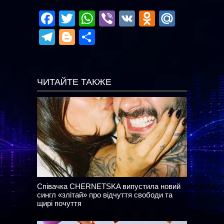
Facebook
Twitter
WhatsApp
Viber
VK
Odnoklas
Mail.R
Telegram
Blogger
Отправить
ЧИТАЙТЕ ТАКЖЕ
Співачка CHERNETSKA випустила новий
сингл «злітай» про відчуття свободи та
щирі почуття