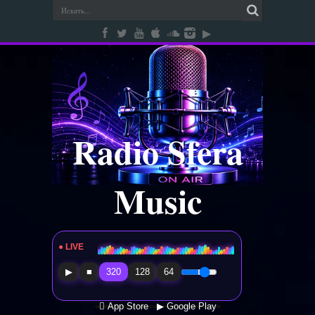
Radio Sfera
Music
● LIVE
Radio Sfera Music
▶
■
320
128
64
 App Store
▶ Google Play