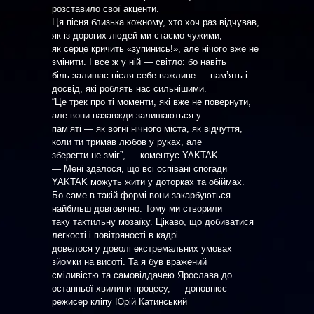
розставило свої акценти.
Ця пісня близька кожному, хто хоч раз відчував,
як із дорогих людей ми стаємо чужими,
як серце кричить «зупинись!», але нічого вже не
змінити. І все ж у ній — світло: бо навіть
біль залишає після себе важливе — пам’ять і
досвід, які роблять нас сильнішими.
“Це трек про ті моменти, які вже не повернути,
але вони назавжди залишаються у
пам’яті — як вогні нічного міста, як відчуття,
коли ти тримав любов у руках, але
зберегти не зміг”, — коментує YAKTAK
— Мені здалося, що всі оспівані спогади
YAKTAK можуть жити у доторках та обіймах.
Бо саме в такій формі вони закарбуються
найбільш довговічно. Тому ми створили
таку тактильну мозаїку. Цікаво, що добиватися
легкості і повітряності в кадрі
довелося у доволі екстремальних умовах
зйомки на висоті. Та я був вражений
сміливістю та самовіддачею Ярослава до
останньої хвилини процесу, — доповнює
режисер кліпу Юрій Катинський