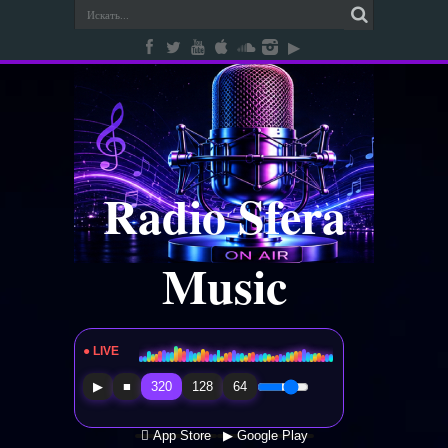
Radio Sfera
Music
● LIVE
Radio Sfera Music
▶
■
320
128
64
 App Store
▶ Google Play