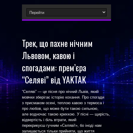
Трек, що пахне нічним
Львовом, кавою і
спогадами: прем’єра
“Селяві” від YAKTAK
“Селяві” — це пісня про нічний Львів, який
мовчки зберігає історію кохання. Про спогади
з присмаком осені, теплою кавою з термоса і
про любов, що може бути такою сильною,
але водночас такою крихкою. У пісні — щирість,
відвертість і біль втрати, який
перекрикуєш гучним «Селяві!», бо іноді нам
залишається тільки прийняти, що життя