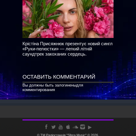
Крістіна Присяжнюк презентує новий сингл
«Руки-пелюстки» — легкий літній
саундтрек закоханих сердець.
ОСТАВИТЬ КОММЕНТАРИЙ
Вы должны быть
залогинены
для
комментирования
© ТМ Радiостанцiя "Sfera Music" © 2026.