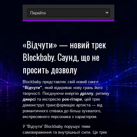
«Відчути» — новий трек
Blockbaby. Саунд, що не
просить дозволу
Blockbaby представляє свій новий сингл
“Відчути”
, який відкриває нову грань його
творчості. Поєднуючи енергію
дріллу
, ритміку
джерсі
та експресію
рок-гітари
, цей трек
демонструє трансформацію артиста — від
романтичного співака до більш зухвалого,
експресивного персонажа з характером.
У “Відчути” Blockbaby порушує теми
самовираження та внутрішньої сили. Це трек