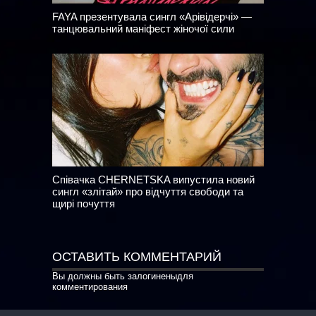
FAYA презентувала сингл «Арівідерчі» —
танцювальний маніфест жіночої сили
Співачка CHERNETSKA випустила новий
сингл «злітай» про відчуття свободи та
щирі почуття
ОСТАВИТЬ КОММЕНТАРИЙ
Вы должны быть
залогинены
для
комментирования