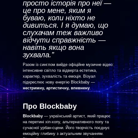
просто історія про неї —
це про мене, яким я
буваю, коли ніхто не
дивиться. І я думаю, що
слухачам теж важливо
відчути справжність —
навіть якщо вона
зухвала.”
Разом із синглом вийде офіційне музичне відео:
інтенсивне світло та відверта естетика,
характер, зухвалість та емоція. Візуал
підкреслює нову енергію Blockbaby —
нестримну, артистичну, впевнену
.
Про Blockbaby
Blockbaby
— український артист, який працює
на перетині хіп-хопу, альтернативного попу та
сучасної урбан-сцени. Його творчість поєднує
емоційну глибину з актуальним звучанням.