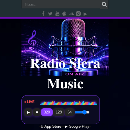
Radio Sfera
Music
● LIVE
Radio Sfera Music
▶
■
320
128
64
 App Store
▶ Google Play