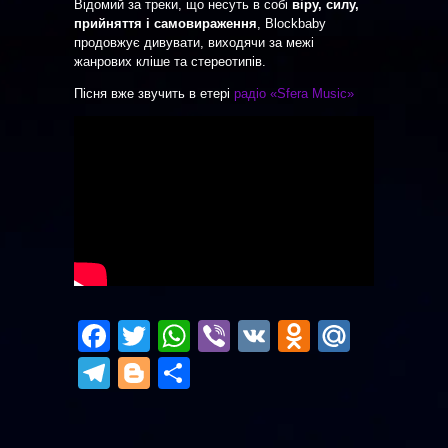
Відомий за треки, що несуть в собі
віру, силу,
прийняття і самовираження
, Blockbaby
продовжує дивувати, виходячи за межі
жанрових кліше та стереотипів.
Пісня вже звучить в етері
радіо «Sfera Music»
Facebook
Twitter
WhatsApp
Viber
VK
Odnoklas
Mail.R
Telegram
Blogger
Отправить