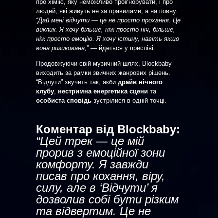
про хімію, яку неможливо проігнорувати, і про
людей, які живуть не за правилами, а на повну.
“Дай мені відчути — це не просто прохання. Це
виклик. Я хочу більше, ніж просто ніч, більше,
ніж просто емоцію. Я хочу істину, навіть якщо
вона ризикована,”
— йдеться у приспіві.
Продовжуючи свій музичний шлях, Blockbaby
виходить за рамки звичних жанрових рішень.
“Відчути” звучить так, якби
драйв нічного
клубу
,
нестримна енергетика сцени
та
особиста сповідь
зустрілися в одній точці.
Коментар від Blockbaby:
“Цей трек — це мій
прорив з емоційної зони
комфорту. Я завжди
писав про кохання, віру,
силу, але в ‘Відчути’ я
дозволив собі бути різким
та відвертим. Це не