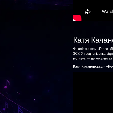
Катя Качан
Фіналістка шоу «Голос. Д
ЗСУ. У треці співачка від
мотивує — це кохання та 
Катя Качановська – «Но