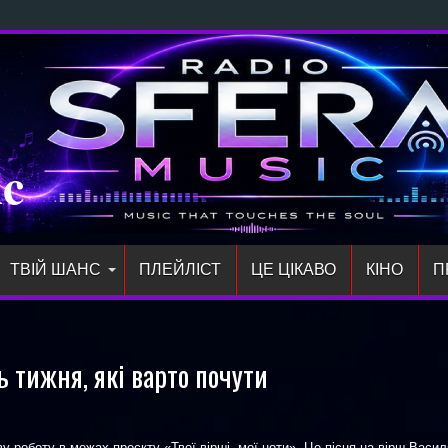
ий сингл «з
ic
ТВІЙ ШАНС
ПЛЕЙЛIСТ
ЦЕ ЦІКАВО
КІНО
П
ь тижня, які варто почути
у роботу в межах проєкту «Твої вірші, мої ноти». Це пісня на вірш Васил