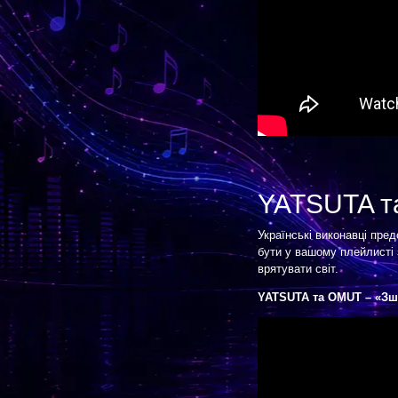
YATSUTA 
Українські виконавці пре
бути у вашому плейлисті 
врятувати світ.
YATSUTA та OMUT – «Зши