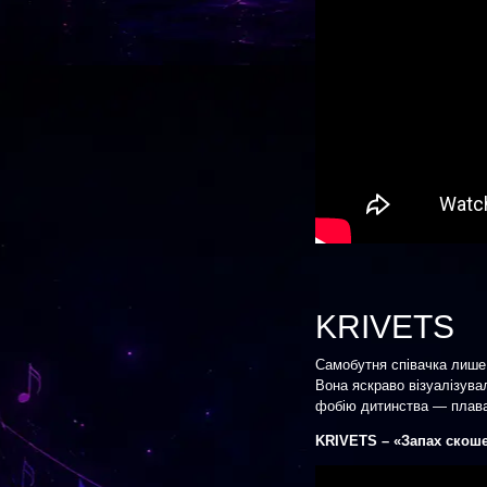
KRIVETS
Самобутня співачка лише
Вона яскраво візуалізува
фобію дитинства — плава
KRIVETS – «Запах скоше