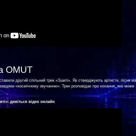
та OMUT
дставили другий спільний трек «Зшиті». Як стверджують артисти, пісня м
завдяки «космічному звучанню». Трек розповідає про кохання, яке може
ті»: дивіться відео онлайн