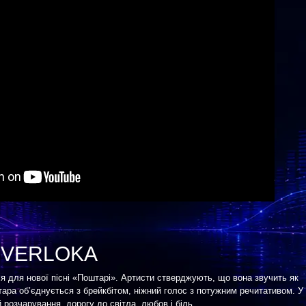
а VERLOKA
я для нової пісні «Поштарі». Артисти стверджують, що вона звучить як
ітара об’єднується з брейкбітом, ніжний голос з потужним речитативом. У
й розчарування, дорогу до світла, любов і біль.