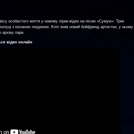
вісу особистого життя у новому лірик-відео на пісню «Сумую». Трек
розлуці з коханою людиною. Кліп зняв новий бойфренд артистки, у ньому
о архіву пари.
ься відео онлайн