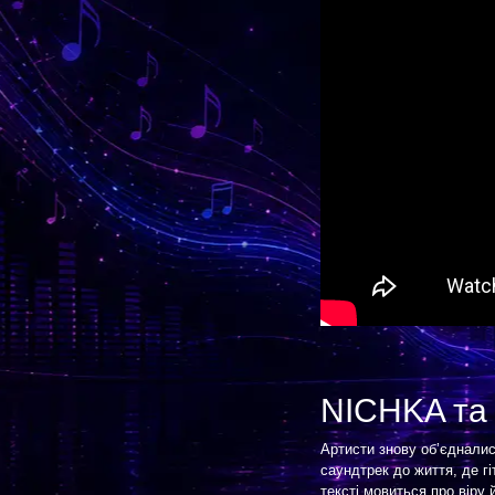
NICHKA т
Артисти знову об’єдналис
саундтрек до життя, де г
тексті мовиться про віру 