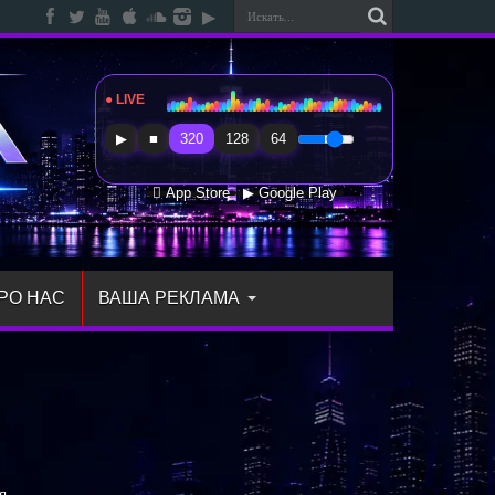
● LIVE
Radio Sfera Music
▶
■
320
128
64
 App Store
▶ Google Play
РО НАС
ВАША РЕКЛАМА
я