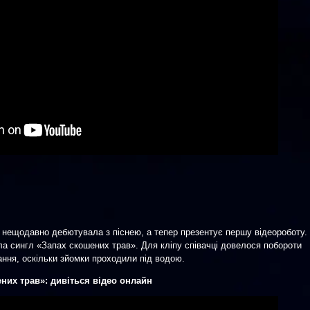
 нещодавно дебютувала з піснею, а тепер презентує першу відеороботу.
ла сингл «Запах скошених трав». Для кліпу співачці довелося побороти
ння, оскільки зйомки проходили під водою.
них трав»: дивіться відео онлайн