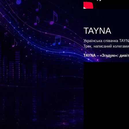
TAYNA
Українська співачка TAYN
Трек, написаний колегами
TAYNA – «Згадую»: диві