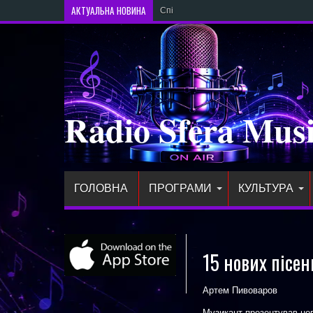
АКТУАЛЬНА НОВИНА
Співачка CHERNETSKA випустила нов
Radio Sfera Mus
ГОЛОВНА
ПРОГРАМИ
КУЛЬТУРА
15 нових пісен
Артем Пивоваров
Музикант презентував нов