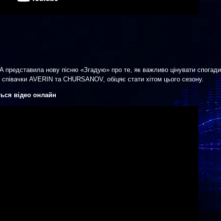
A представила нову пісню «Згадую» про те, як важливо цінувати спогади
 співачки AVERIN та CHURSANOV, обіцяє стати хітом цього сезону.
ться відео онлайн