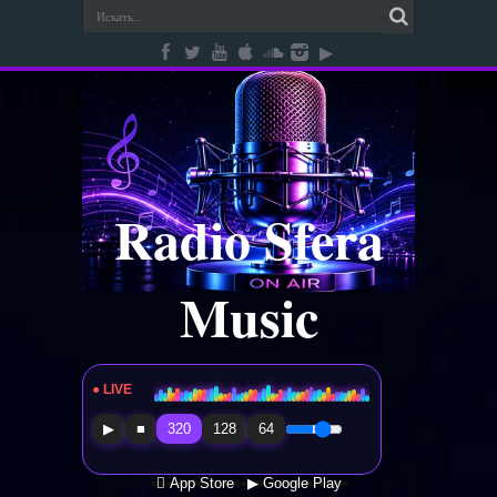
Radio Sfera
Music
● LIVE
Radio Sfera Music
▶
■
320
128
64
 App Store
▶ Google Play