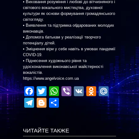
• Виховання розуміння і любові до вітчизняного і
світового вокального мистецтва, духовної
культури як основи формування громадянського
світогляду.
• Виявлення та підтримка обдарованих молодих
виконавців.
• Допомога батькам у реалізації творчого
потенціалу дітей.
• Зміцнення віри у себе навіть в умовах пандемії
COVID-19.
• Піднесення художнього рівня та
удосконалення виконавської майстерності
вокалістів.
https://www.angelvoice.com.ua
Facebook
Twitter
WhatsApp
Viber
VK
Odnoklas
Mail.R
Telegram
Blogger
Отправить
ЧИТАЙТЕ ТАКЖЕ