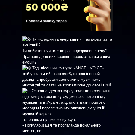
Ти молодий та енергійний?! Талановитий та
амбітний?!
Ти дебютант чи вже не раз підкорював сцену?!
Прагнеш до нових вершин, перемог та яскравих
емоцій?!
Тоді пісенний конкурс «ANGEL VOICE» –
твій унікальний шанс здобути неоціненний
досвід, спробувати свої сили в музичному
мистецтві та стати на крок ближче до своєї мрії!
Основна ідея конкурсу полягає в розкритті,
підтримці та розвитку художнього потенціалу
музикантів в Україні, а ціллю є дати поштовх
молодим і перспективним виконавцям у їхній
музичній кар’єрі.
Головними цілями конкурсу є:
• Популяризація та пропаганда вокального
мистецтва.