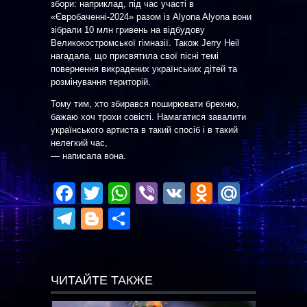
збори: наприклад, під час участі в
«Євробаченні-2024» разом із Alyona Alyona вони
зібрали 10 млн гривень на відбудову
Великокостромської гімназії. Також Jerry Heil
нагадала, що присвятила свої пісні темі
повернення викрадених українських дітей та
розмінування територій.
Тому тим, хто збирався поширювати брехню,
бажаю хоч трохи совісті. Намагатися завалити
українського артиста в такий спосіб і в такий
нелегкий час,
— написала вона.
Facebook
Twitter
WhatsApp
Viber
VK
Odnoklas
Mail.R
Telegram
Blogger
Отправить
ЧИТАЙТЕ ТАКЖЕ