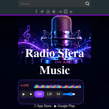
Radio Sfera
Music
● LIVE
Radio Sfera Music
▶
■
320
128
64
 App Store
▶ Google Play