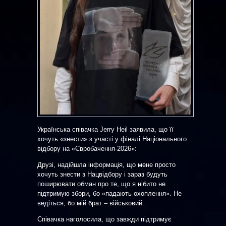
Українська співачка Jerry Heil заявила, що її
хочуть «знести» з участі у фіналі Національного
відбору на «Євробачення-2026»:
Друзі, надійшла інформація, що мене просто
хочуть знести з Нацвідбору і зараз будуть
поширювати обман про те, що я нібито не
підтримую збори, бо «падають охоплення». Не
ведіться, бо мій брат – військовий.
Співачка наголосила, що завжди підтримує