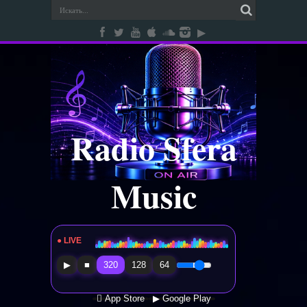
Radio Sfera
Music
● LIVE
Radio Sfera Music
▶
■
320
128
64
 App Store
▶ Google Play