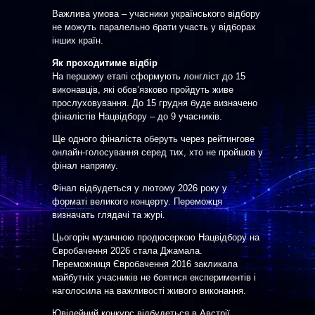
Важлива умова – учасники українського відбору
не можуть паралельно брати участь у відборах
інших країн.
Як проходитиме відбір
На першому етапі сформують лонгліст до 15
виконавців, які обов’язково пройдуть живе
прослуховування. До 15 грудня буде визначено
фіналістів Нацвідбору – до 9 учасників.
Ще одного фіналіста оберуть через рейтингове
онлайн-голосування серед тих, хто не пройшов у
фінал напряму.
Фінал відбудеться у лютому 2026 року у
форматі великого концерту. Переможця
визначать глядачі та журі.
Цьогоріч музичною продюсеркою Нацвідбору на
Євробачення 2026 стала Джамала.
Переможниця Євробачення 2016 закликала
майбутніх учасників не боятися експериментів і
наголосила на важливості живого виконання.
Ювілейний конкурс відбудеться в Австрії