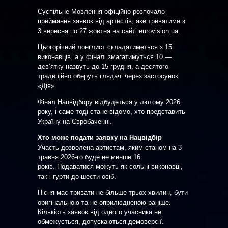
Суспільне Мовлення офіційно розпочало
приймання заявок від артистів, яке триватиме з
3 вересня по 27 жовтня на сайті eurovision.ua.
Цьогорічний лонґлист складатиметься з 15
виконавців, а у фіналі змагатимуться 10 —
дев’ятку назвуть до 15 грудня, а десятого
традиційно оберуть глядачі через застосунок
«Дія».
Фінал Нацвідбору відбудеться у лютому 2026
року, і саме тоді стане відомо, хто представить
Україну на Євробаченні.
Хто може подати заявку на Нацвідбір
Участь дозволена артистам, яким станом на 3
травня 2026-го буде не менше 16
років. Подаватися можуть як сольні виконавці,
так і гурти до шести осіб.
Пісня має тривати не більше трьох хвилин, бути
оригінальною та не оприлюдненою раніше.
Кількість заявок від одного учасника не
обмежується, допускаються демоверсії.