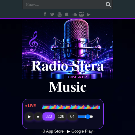
Radio Sfera
Music
● LIVE
Radio Sfera Music
▶
■
320
128
64
 App Store
▶ Google Play