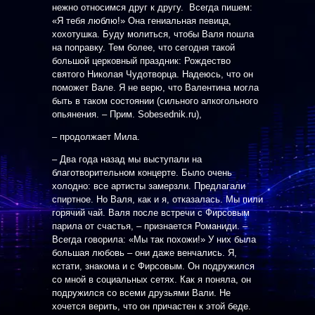
нежно относимся друг к другу. Всегда пишем:
«Я тебя люблю!» Она гениальная певица,
хохотушка. Буду молиться, чтобы Валя пошла
на поправку. Тем более, что сегодня такой
большой церковный праздник: Рождество
святого Николая Чудотворца. Надеюсь, что он
поможет Вале. Я не верю, что Валентина могла
быть в таком состоянии (сильного алкогольного
опьянения. – Прим. Sobesednik.ru),
– продолжает Мила.
– Два года назад мы выступали на
благотворительном концерте. Было очень
холодно: все артисты замерзли. Предлагали
спиртное. Но Валя, как и я, отказалась. Мы пили
горячий чай. Валя после встречи с Фирсовым
парила от счастья, – признается Романиди. –
Всегда говорила: «Мы так похожи!» У них была
большая любовь – они даже венчались. Я,
кстати, знакома и с Фирсовым. Он подружился
со мной в социальных сетях. Как я поняла, он
подружился со всеми друзьями Вали. Не
хочется верить, что он причастен к этой беде.