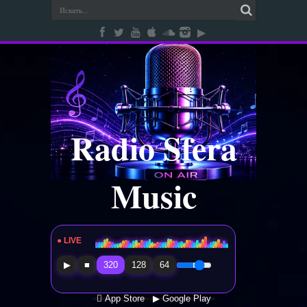
Radio Sfera
Music
● LIVE
Radio Sfera Music
▶
■
320
128
64
 App Store
▶ Google Play