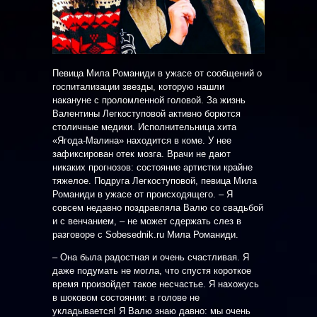
Певица Мила Романиди в ужасе от сообщений о
госпитализации звезды, которую нашли
накануне с проломленной головой. За жизнь
Валентины Легкоступовой активно борются
столичные медики. Исполнительница хита
«Ягода-Малина» находится в коме. У нее
зафиксирован отек мозга. Врачи не дают
никаких прогнозов: состояние артистки крайне
тяжелое. Подруга Легкоступовой, певица Мила
Романиди в ужасе от происходящего. – Я
совсем недавно поздравляла Валю со свадьбой
и с венчанием, – не может сдержать слез в
разговоре с Sobesednik.ru Мила Романиди.
– Она была радостная и очень счастливая. Я
даже подумать не могла, что спустя короткое
время произойдет такое несчастье. Я нахожусь
в шоковом состоянии: в голове не
укладывается! Я Валю знаю давно: мы очень