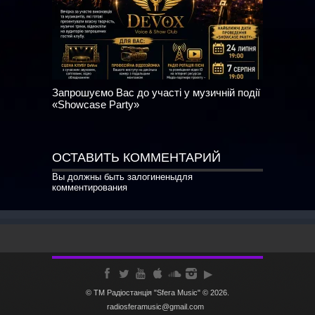
Запрошуємо Вас до участі у музичній події
«Showcase Party»
ОСТАВИТЬ КОММЕНТАРИЙ
Вы должны быть
залогинены
для
комментирования
© ТМ Радiостанцiя "Sfera Music" © 2026.
radiosferamusic@gmail.com