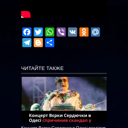
Facebook
Twitter
WhatsApp
Viber
VK
Odnoklas
Mail.R
Telegram
Blogger
Отправить
ЧИТАЙТЕ ТАКЖЕ
Концерт Вєрки Сердючки в Одесі розділив