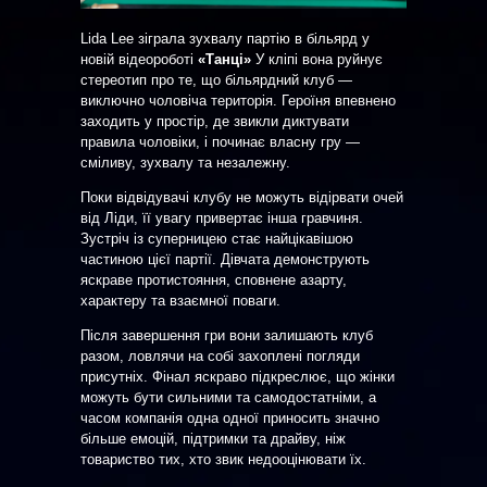
Lida Lee зіграла зухвалу партію в більярд у
новій відеороботі
«Танці»
У кліпі вона руйнує
стереотип про те, що більярдний клуб —
виключно чоловіча територія. Героїня впевнено
заходить у простір, де звикли диктувати
правила чоловіки, і починає власну гру —
сміливу, зухвалу та незалежну.
Поки відвідувачі клубу не можуть відірвати очей
від Ліди, її увагу привертає інша гравчиня.
Зустріч із суперницею стає найцікавішою
частиною цієї партії. Дівчата демонструють
яскраве протистояння, сповнене азарту,
характеру та взаємної поваги.
Після завершення гри вони залишають клуб
разом, ловлячи на собі захоплені погляди
присутніх. Фінал яскраво підкреслює, що жінки
можуть бути сильними та самодостатніми, а
часом компанія одна одної приносить значно
більше емоцій, підтримки та драйву, ніж
товариство тих, хто звик недооцінювати їх.