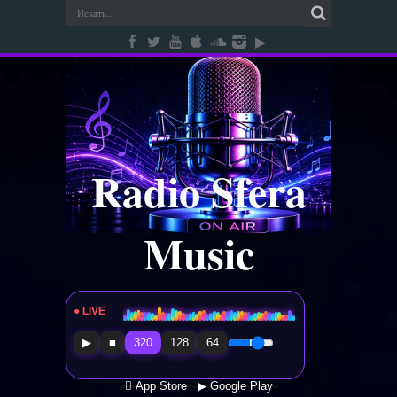
Radio Sfera
Music
● LIVE
Radio Sfera Music
▶
■
320
128
64
 App Store
▶ Google Play