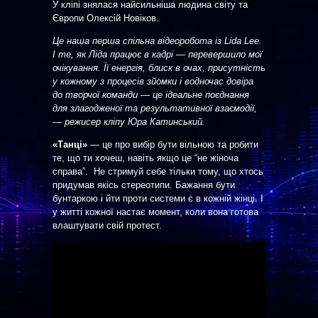
У кліпі знялася найсильніша людина світу та
Європи Олексій Новіков.
Це наша перша спільна відеоробота із Lida Lee.
І те, як Ліда працює в кадрі — перевершило мої
очікування. Її енергія, блиск в очах, присутність
у кожному з процесів зйомки і водночас довіра
до творчої команди — це ідеальне поєднання
для злагодженої та результативної взаємодії,
— режисер кліпу Юра Катинський.
«Танці»
— це про вибір бути вільною та робити
те, що ти хочеш, навіть якщо це “не жіноча
справа”. Не стримуй себе тільки тому, що хтось
придумав якісь стереотипи. Бажання бути
бунтаркою і йти проти системи є в кожній жінці. І
у житті кожної настає момент, коли вона готова
влаштувати свій протест.