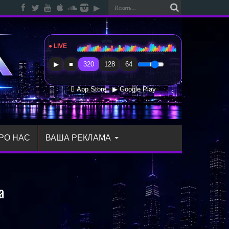
● LIVE
Radio Sfera Music
▶
■
320
128
64
 App Store
▶ Google Play
РО НАС
ВАША РЕКЛАМА
а