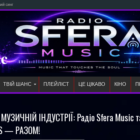
 сингл «злітай» про відчуття своб
ic
ТВІЙ ШАНС
ПЛЕЙЛIСТ
ЦЕ ЦІКАВО
КІНО
П
МУЗИЧНІЙ ІНДУСТРІЇ: Радіо Sfera Music т
S — РАЗОМ!