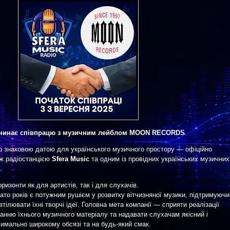
починає співпрацю з музичним лейблом MOON RECORDS
о знаковою датою для українського музичного простору — офіційно
іж радіостанцією
Sfera Music
та одним із провідних українських музичних
.
оризонти як для артистів, так і для слухачів.
 років є потужним рушієм у розвитку вітчизняної музики, підтримуючи
тілювати їхні творчі ідеї. Головна мета компанії — сприяти реалізації
ванню їхнього музичного матеріалу та надавати слухачам якісний і
имально широкому обсязі та на будь-який смак.