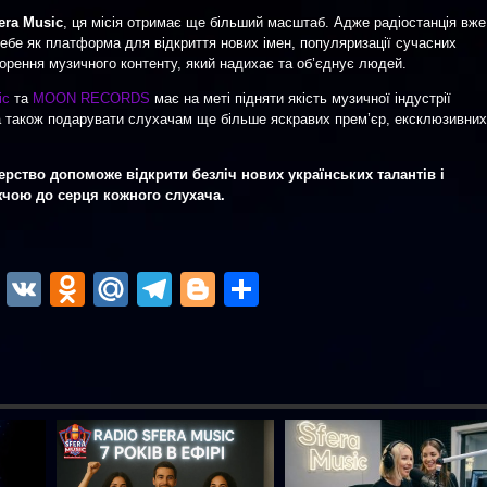
era Music
, ця місія отримає ще більший масштаб. Адже радіостанція вже
бе як платформа для відкриття нових імен, популяризації сучасних
творення музичного контенту, який надихає та об’єднує людей.
ic
та
MOON RECORDS
має на меті підняти якість музичної індустрії
 а також подарувати слухачам ще більше яскравих прем’єр, ексклюзивних
ерство допоможе відкрити безліч нових українських талантів і
чою до серця кожного слухача.
ok
r
atsApp
Viber
VK
Odnoklassniki
Mail.Ru
Telegram
Blogger
Отправить