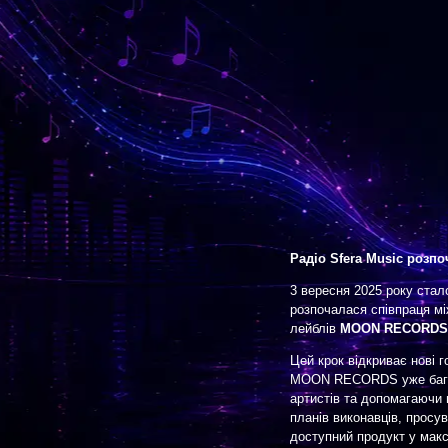
Радіо Sfera Music роз
3 вересня 2025 року стал
розпочалася співпраця м
лейблів
MOON RECORDS
Цей крок відкриває нові г
MOON RECORDS уже багато
артистів та допомагаючи в
планів виконавців, просу
доступний продукт у макс