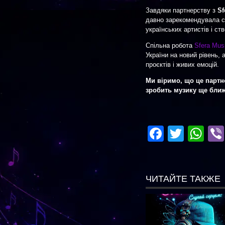
Завдяки партнерству з
Sf
давно зарекомендувала се
українських артистів і с
Спільна робота
Sfera Mus
України на новий рівень,
проєктів і живих емоцій.
Ми віримо, що це партн
зробить музику ще ближ
Facebo
Twitte
Wh
ЧИТАЙТЕ ТАКЖЕ