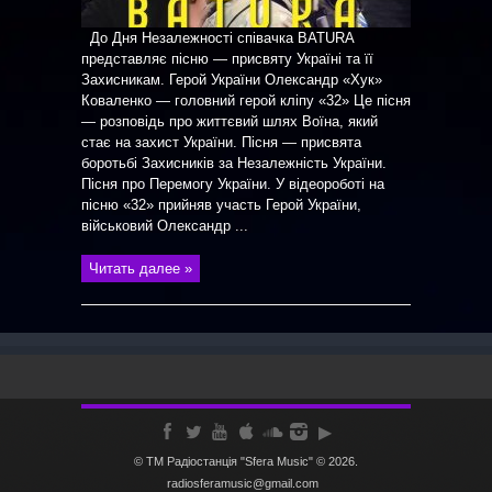
До Дня Незалежності співачка BATURA
представляє пісню — присвяту Україні та її
Захисникам. Герой України Олександр «Хук»
Коваленко — головний герой кліпу «32» Це пісня
— розповідь про життєвий шлях Воїна, який
стає на захист України. Пісня — присвята
боротьбі Захисників за Незалежність України.
Пісня про Перемогу України. У відеороботі на
пісню «32» прийняв участь Герой України,
військовий Олександр ...
Читать далее »
© ТМ Радiостанцiя "Sfera Music" © 2026.
radiosferamusic@gmail.com