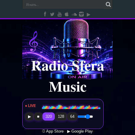
Radio Sfera
Music
● LIVE
Radio Sfera Music
▶
■
320
128
64
 App Store
▶ Google Play