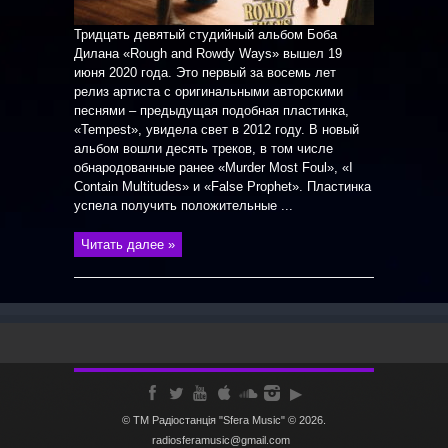
Тридцать девятый студийный альбом Боба
Дилана «Rough and Rowdy Ways» вышел 19
июня 2020 года. Это первый за восемь лет
релиз артиста с оригинальными авторскими
песнями – предыдущая подобная пластинка,
«Tempest», увидела свет в 2012 году. В новый
альбом вошли десять треков, в том числе
обнародованные ранее «Murder Most Foul», «I
Contain Multitudes» и «False Prophet». Пластинка
успела получить положительные ...
Читать далее »
© ТМ Радiостанцiя "Sfera Music" © 2026.
radiosferamusic@gmail.com