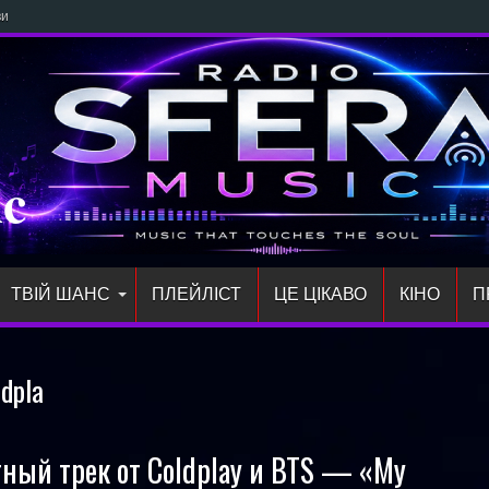
й сингл «злітай»
ic
ТВІЙ ШАНС
ПЛЕЙЛIСТ
ЦЕ ЦІКАВО
КІНО
П
ldpla
ный трек от Coldplay и BTS — «My