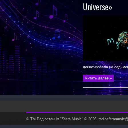
Universe»
дебютировала на седьмом
Читать далее »
© ТМ Радiостанцiя "Sfera Music" © 2026. radiosferamusi