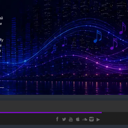
ий
и
My
м
т
—