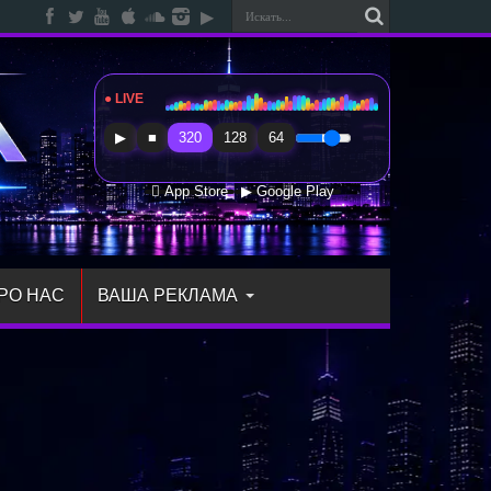
● LIVE
Radio Sfera Music
▶
■
320
128
64
 App Store
▶ Google Play
РО НАС
ВАША РЕКЛАМА