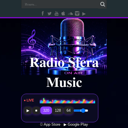
Radio Sfera
Music
● LIVE
Radio Sfera Music
▶
■
320
128
64
 App Store
▶ Google Play