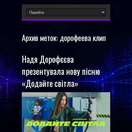
Архив меток:
дорофеева клип
Надя Дорофєєва
презентувала нову пісню
«Додайте світла»