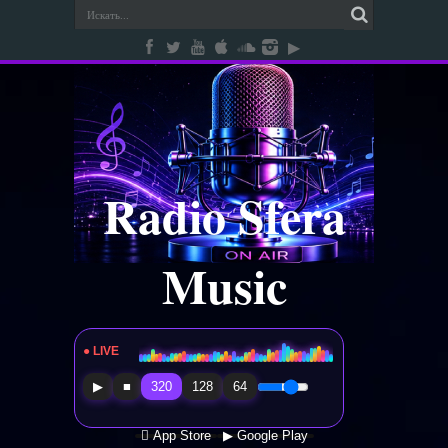
Radio Sfera
Music
● LIVE
Radio Sfera Music
▶
■
320
128
64
 App Store
▶ Google Play