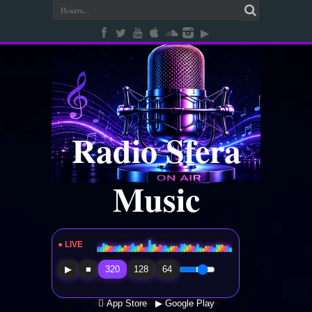
Radio Sfera
Music
● LIVE
Radio Sfera Music
▶
■
320
128
64
 App Store
▶ Google Play