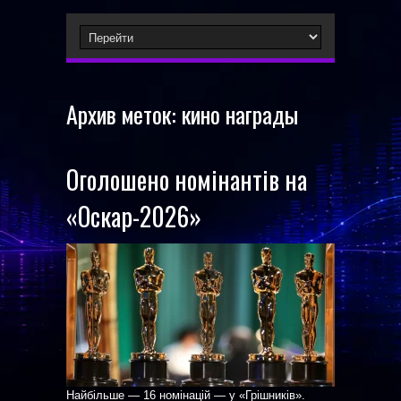
Архив меток:
кино награды
Оголошено номінантів на
«Оскар-2026»
Найбільше — 16 номінацій — у «Грішників».