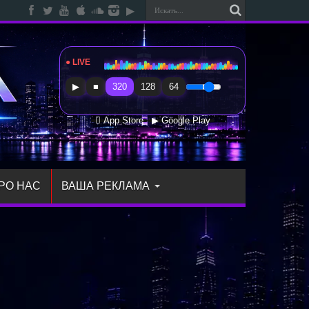
● LIVE
Radio Sfera Music
▶
■
320
128
64
 App Store
▶ Google Play
РО НАС
ВАША РЕКЛАМА