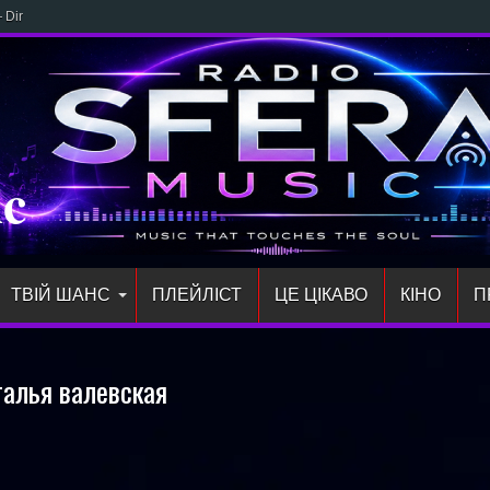
Direct: новий тре
ic
ТВІЙ ШАНС
ПЛЕЙЛIСТ
ЦЕ ЦІКАВО
КІНО
П
талья валевская