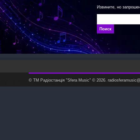
Извините, но запроше
Найти:
© ТМ Радiостанцiя "Sfera Music" © 2026. radiosferamusi