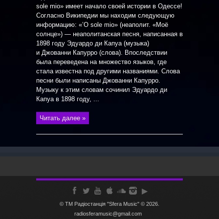
sole mio» имеет начало своей истории в Одессе!
Согласно Википедии мы находим следующую
информацию: «’O sole mio» (неаполит. «Моё
солнце») — неаполитанская песня, написанная в
1898 году Эдуардо ди Капуа (музыка)
и Джованни Капурро (слова). Впоследствии
была переведена на множество языков, где
стала известна под другими названиями. Слова
песни были написаны Джованни Капурро.
Музыку к этим словам сочинил Эдуардо ди
Капуа в 1898 году, ...
Читать далее »
© ТМ Радiостанцiя "Sfera Music" © 2026.
radiosferamusic@gmail.com