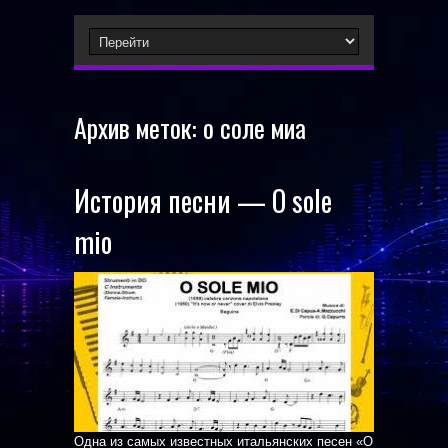
Архив меток:
о соле миа
История песни — O sole
mio
Одна из самых известных итальянских песен «O