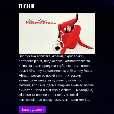
пісню
Заслужена артистка України, скрипалька
світового рівня, продюсерка, композиторка та
співачка з міжнародною кар’єрою, номінантка
премії Grammy та членкиня журі Grammy Assia
Ahhatt презентує новий сингл «У всьому
винна…» — легку та чуттєву історію про
момент, коли між двома людьми виникає перша
симпатія. Нова пісня Assia Ahhatt — мелодійна,
жіночна та сповнена легкої чуттєвості
композиція про першу іскру між чоловіком і ...
Читать далее »