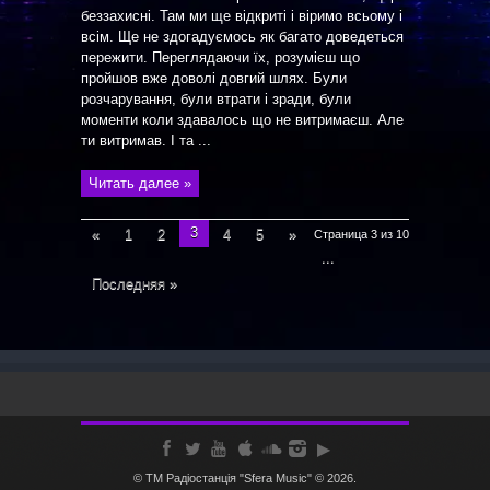
беззахисні. Там ми ще відкриті і віримо всьому і
всім. Ще не здогадуємось як багато доведеться
пережити. Переглядаючи їх, розумієш що
пройшов вже доволі довгий шлях. Були
розчарування, були втрати і зради, були
моменти коли здавалось що не витримаєш. Але
ти витримав. І та ...
Читать далее »
3
«
1
2
4
5
»
Страница 3 из 10
...
Последняя »
© ТМ Радiостанцiя "Sfera Music" © 2026.