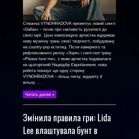
Співачка VYNOHRADOVA презентує новий сингл
«Dallas» – пісню про сміливість рухатися до
своєї мрії. Цією композицією артистка відкриває
нову музичну грань своєї творчості, побудовану
на country-pop естетиці. Після камерного та
рефлексивного релізу «Зоря» і синті-поп треку
«Please love me», з яким артистка подавалася
на цьогорічний Нацвідбір Євробачення, нова
робота показує ще одну сторону
VYNOHRADOVA – більш легку, відкриту й
вільну. ...
Читать далее »
Змінила правила гри: Lida
Lee влаштувала бунт в