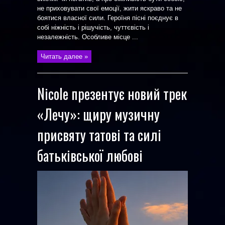
не приховувати свої емоції, жити яскраво та не
боятися власної сили. Героїня пісні поєднує в
собі ніжність і рішучість, чуттєвість і
незалежність. Особливе місце ...
Читать далее »
Nicole презентує новий трек
«Лечу»: щиру музичну
присвяту татові та силі
батьківської любові