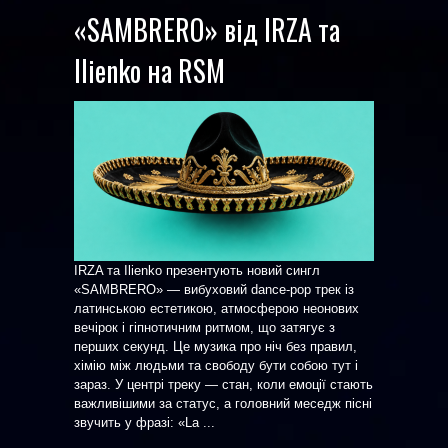
«SAMBRERO» від IRZA та
Ilienko на RSM
IRZA та Ilienko презентують новий сингл
«SAMBRERO» — вибуховий dance-pop трек із
латинською естетикою, атмосферою неонових
вечірок і гіпнотичним ритмом, що затягує з
перших секунд. Це музика про ніч без правил,
хімію між людьми та свободу бути собою тут і
зараз. У центрі треку — стан, коли емоції стають
важливішими за статус, а головний меседж пісні
звучить у фразі: «La ...