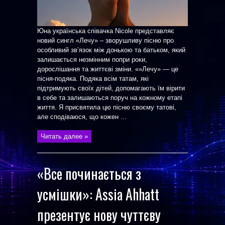
Юна українська співачка Nicole представляє
новий сингл «Лечу» – зворушливу пісню про
особливий зв’язок між донькою та батьком, який
залишається незмінним попри роки,
дорослішання та життєві зміни. «»Лечу» — це
пісня-подяка. Подяка всім татам, які
підтримують своїх дітей, допомагають їм вірити
в себе та залишаються поруч на кожному етапі
життя. Я присвятила цю пісню своєму татові,
але сподіваюся, що кожен ...
Читать далее »
«Все починається з
усмішки»: Assia Ahhatt
презентує нову чуттєву