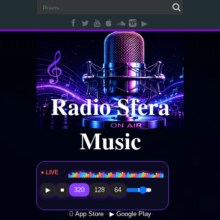
Radio Sfera
Music
● LIVE
Radio Sfera Music
▶
■
320
128
64
 App Store
▶ Google Play