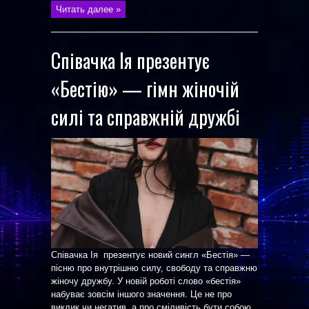
Читать далее »
Співачка Ія презентує
«Бестію» — гімн жіночій
силі та справжній дружбі
Співачка Ія презентує новий сингл «Бестія» —
пісню про внутрішню силу, свободу та справжню
жіночу дружбу. У новій роботі слово «бестія»
набуває зовсім іншого значення. Це не про
виклик чи негатив, а про сміливість бути собою,