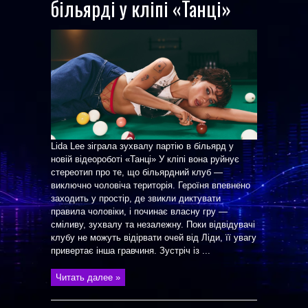
більярді у кліпі «Танці»
Lida Lee зіграла зухвалу партію в більярд у
новій відеороботі «Танці» У кліпі вона руйнує
стереотип про те, що більярдний клуб —
виключно чоловіча територія. Героїня впевнено
заходить у простір, де звикли диктувати
правила чоловіки, і починає власну гру —
сміливу, зухвалу та незалежну. Поки відвідувачі
клубу не можуть відірвати очей від Ліди, її увагу
привертає інша гравчиня. Зустріч із ...
Читать далее »