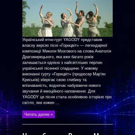
Український етно-гурт YAGODY представив
власну версію пісні «Горицвіт» — легендарної
композиції Миколи Мозгового на слова Анатолія
Драгомирецького, яка вже багато років
залишається однією з найсвітліших перлин
української пісенної спадщини. У новому
виконанні гурту «Горицвіт» (продюсер Марʼян
Криськів) зберігає свою глибину та
впізнаваність, водночас набуваючи нового
звучання й емоційного наповнення. Для
YAGODY ця пісня стала особливою історією про
світло, яке кожен ...
Читать далее »