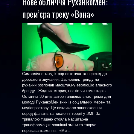
Нове обличчя РуханкоМен:
прем’єра треку «Вона»
Символічне тату, k-pop естетика та перехід до
дорослого звучання. Засновник тренду на
руханки розпочав масштабну еволюцію власного
бренду. Жодних сториз, постів чи коментарів.
Останніх 30 днів автор танцювальних треків для
молоді РуханкоМен зник із соціальних мереж та
медіапростору. Це викликало занепокоєння
серед фанатів та численні теорії у ЗМІ. За
тривалою тишею стояла масштабна
трансформація: зовнішні зміни та творче
перезавантаження. «Ми ...