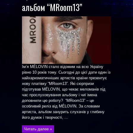
альбом “MRoom13”
Імʼя MÉLOVIN стало відомим на всю Україну
рівно 10 років тому. Сьогодні до цієї дати один із
найхаризматичніших артистів країни презентує
нову платівку “MRoom13”. Які сюрпризи
підготував MÉLOVIN, що чекає меломанів під
час прослуховування альбому і чиї імена
доповнили цю роботу? “MRoom13” – це
особливий реліз від MÉLOVIN. За словами
артиста, альбом занурить слухачів у глибину
його думок і творчості, ...
Читать далее »