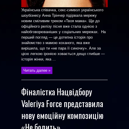
Українська співачка, секс-символ українського
шоубізнесу Анна Трінчер підірвала мережу
новим сміливим треком «Твоя мама». Ще до
офіційного релізу пісня вже стала однією з
найобговорюваніших у соціальних мережах. На
перший погляд — це дотепна історія про
знайомство з мамою коханого, яка вже
вирішила, що ти «не пара її синочку». Але за
цією легкою іронією ховається дещо глибше —
історія жінки, яка ...
Читать далее »
Фіналістка Нацвідбору
Valeriya Force представила
нову емоційну композицію
«Не болить»