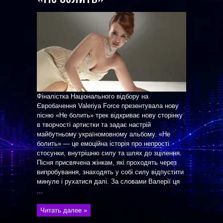
Фіналістка Національного відбору на
Євробачення Valeriya Force презентувала нову
пісню «Не болить» трек відкриває нову сторінку
в творчості артистки та задає настрій
майбутньому україномовному альбому. «Не
болить» — це емоційна історія про непрості
стосунки, внутрішню силу та шлях до зцілення.
Пісня присвячена жінкам, які проходять через
випробування, знаходять у собі силу відпустити
минуле і рухатися далі. За словами Валерії ця
...
Читать далее »