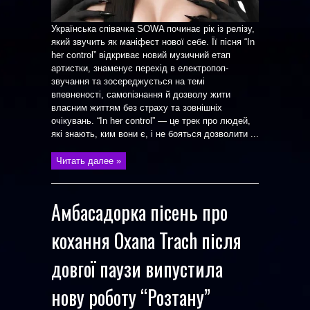
Українська співачка SOWA починає рік із релізу,
який звучить як маніфест нової себе. Її пісня “In
her control” відкриває новий музичний етап
артистки, знаменує перехід в електропоп-
звучання та зосереджується на темі
впевненості, самопізнання й дозволу жити
власним життям без страху та зовнішніх
очікувань. “In her control” — це трек про людей,
які знають, ким вони є, і не бояться дозволити ...
Читать далее »
Амбасадорка пісень про
кохання Oxana Trach після
довгої паузи випустила
нову роботу “Розтану”