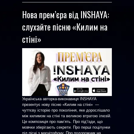
Нова прем’єра від INSHAYA:
слухайте пісню «Килим на
стіні»
Українська авторка-виконавиця INSHAYA
презентує нову пісню «Килим на стіні» —
чуттєву історію про покоління, яке дорослішало
між килимом на стіні та великою втратою ілюзій.
Це композиція про пам’ять. Про під’їзди, що
мовчки зберігають секрети. Про перші поцілунки
під пісні з магнітофону. Про подорожник на