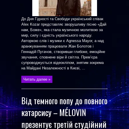
До Дня Гідності та Свободи український співак
Alex Kozar представляє зворушливу пісню «Дай
нам, Боже», яка стала музичною молитвою за
мир, силу і єдність українського народу.
Авторкою слів і музики є Agnessa Mayor, а над
аранжуванням працювали Жан Болотов і
Геннадій Пугачов, створивши глибоке, емоційне
звучання, сповнене віри й світла. Прем’єра
супроводжується відеокліпом, знятим зокрема
на Майдані Незалежності в Києві, ...
Читать далее »
Від темного попу до повного
катарсису – MÉLOVIN
презентує третій студійний