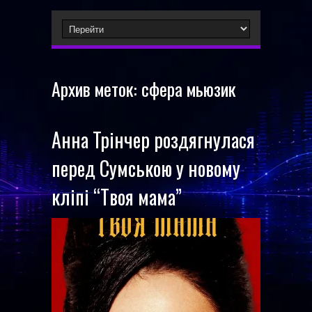
Архив меток:
сфера мьюзик
Анна Трінчер роздягнулася
перед Сумською у новому
кліпі “Твоя мама”