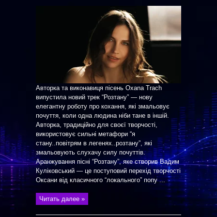
Авторка та виконавиця пісень Oxana Trach
випустила новий трек “Розтану” — нову
елегантну роботу про кохання, які змальовує
почуття, коли одна людина ніби тане в іншій.
Авторка, традиційно для своєї творчості,
використовує сильні метафори “я
стану..повітрям в легенях..розтану”, які
змальовують слухачу силу почуттів.
Аранжування пісні “Розтану”, яке створив Вадим
Куліковський — це поступовий перехід творчості
Оксани від класичного “локального” попу ...
Читать далее »