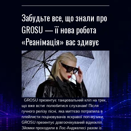
Забудьте все, що знали про
GROSU — її нова робота
«Реанімація» вас здивує
GROSU презентує танцювальний кліп на трек,
що вже встиг полюбитися слухачам! Після
гучного релізу пісні, яка миттєво потрапила в
плейлисти поціновувачів яскравої поп-музики,
GROSU презентує довгоочікуваний відеокліп.
Зйомки проходили в Лос-Анджелесі разом із