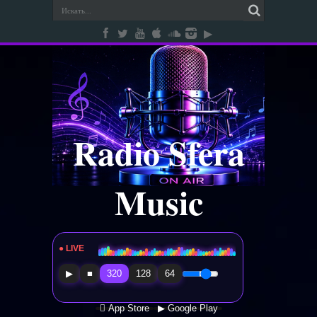
Radio Sfera
Music
● LIVE
Radio Sfera Music
▶
■
320
128
64
 App Store
▶ Google Play