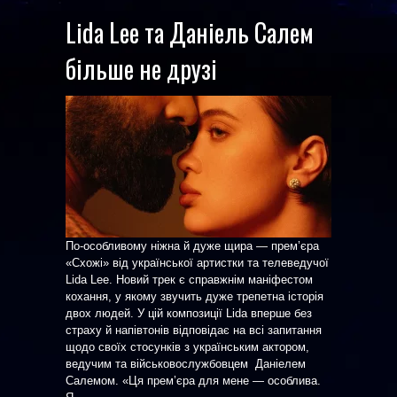
Lida Lee та Даніель Салем
більше не друзі
По-особливому ніжна й дуже щира — прем’єра
«Схожі» від української артистки та телеведучої
Lida Lee. Новий трек є справжнім маніфестом
кохання, у якому звучить дуже трепетна історія
двох людей. У цій композиції Lida вперше без
страху й напівтонів відповідає на всі запитання
щодо своїх стосунків з українським актором,
ведучим та військовослужбовцем Даніелем
Салемом. «Ця прем’єра для мене — особлива.