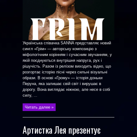
Українська співачка SANNA представляє новий
сингл «Грім» — авторську композицію з
міфологічним корінням і сучасним звучанням, у
якій поєднуються внутрішня напруга, рух і
рішучість. Разом із релізом виходить відео, що
розгортає історію пісні через сильні візуальні
образи. В основі «Грому» — історія доньки
Перуна, яка залишає свій світ і вирушає в
дорогу. Вона виглядає ніжною, але несе в собі
силу, ...
Читать далее »
Артистка Лея презентує