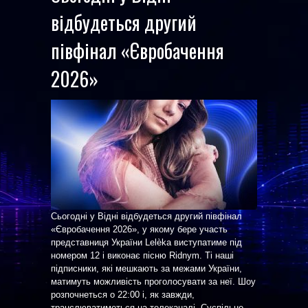
відбудеться другий
півфінал «Євробачення
2026»
Сьогодні у Відні відбудеться другий півфінал
«Євробачення 2026», у якому бере участь
представниця України Lelѐka виступатиме під
номером 12 і виконає пісню Ridnym. Ті наші
підписники, які мешкають за межами України,
матимуть можливість проголосувати за неї. Шоу
розпочнеться о 22:00 і, як завжди,
транслюватиметься на телеканалі Суспільне