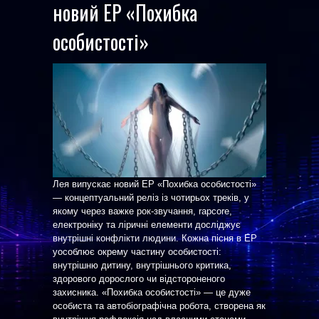
новий EP «Похибка
особистості»
Лея випускає новий EP «Похибка особистості»
— концептуальний реліз із чотирьох треків, у
якому через важке рок-звучання, rapcore,
електроніку та ліричні елементи досліджує
внутрішні конфлікти людини. Кожна пісня в EP
уособлює окрему частину особистості:
внутрішню дитину, внутрішнього критика,
здорового дорослого чи відстороненого
захисника. «Похибка особистості» — це дуже
особиста та автобіографічна робота, створена як