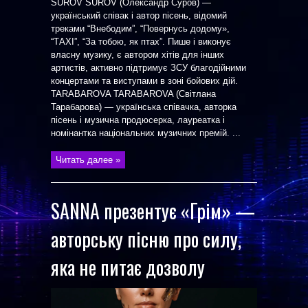
SUROV SUROV (Олександр Суров) —
український співак і автор пісень, відомий
треками “Внебодим”, “Повернусь додому»,
“ТАХІ”, “За тобою, як птах”. Пише і виконує
власну музику, є автором хітів для інших
артистів, активно підтримує ЗСУ благодійними
концертами та виступами в зоні бойових дій.
TARABAROVA TARABAROVA (Світлана
Тарабарова) — українська співачка, авторка
пісень і музична продюсерка, лауреатка і
номінантка національних музичних премій. ...
Читать далее »
SANNA презентує «Грім» —
авторську пісню про силу,
яка не питає дозволу