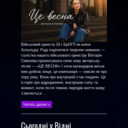
Військовий оркестр 25-ї БрОГП ім.князя
Аскольда: Раді поділитися творчою новиною —
солістка нашого військового оркестру Вікторія
Сімонова презентувала свою нову авторську
пісню — «ЦЕ ВЕСНА» І хоча календарна весна
вже добігає кінця, ця композиція — зовсім не про
пору року. Вона про внутрішній стан людини. Це
історія про відродження, внутрішню силу та
момент, коли після темних періодів життя знову
з’являється ...
Читать далее »
Сьогодні у Відні