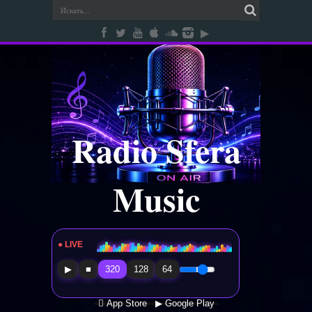
Radio Sfera
Music
● LIVE
Radio Sfera Music
▶
■
320
128
64
 App Store
▶ Google Play