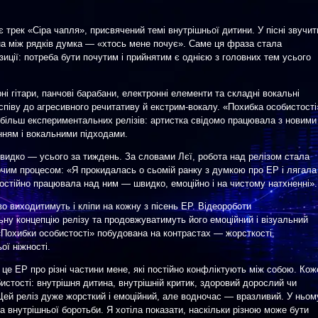
 трек «Сіра чапля», присвячений темі внутрішньої дитини. У пісні звучит
а між рядків думка — «хтось мене почує». Саме ця фраза стала
иції: потреба бути почутим і прийнятим є однією з головних тем усього
і гітари, панчові барабани, електронні елементи та складні вокальні
 співу до агресивного речитативу й екстрим-вокалу. «Похибка особистості
йбільш експериментальних релізів: артистка свідомо працювала з новими
нням і вокальними підходами.
видко — усього за тиждень. За словами Лєї, робота над релізом стала
чим процесом: «Я прокидалась о сьомій ранку з думкою про EP і лягала
остійно працювала над ним — швидко, емоційно і на чистому натхненні».
во виходитимуть і кліпи на кожну з пісень EP. Відеороботи
ну концепцію релізу та продовжуватимуть його емоційний і візуальний
 «Похибки особистості» побудована на контрастах — жорсткості,
ої ніжності.
 це EP про різні частини мене, які постійно конфліктують між собою. Кож
истості: внутрішня дитина, внутрішній критик, здоровий дорослий чи
Цей реліз дуже жорсткий і емоційний, але водночас — вразливий. У ньом
та внутрішньої боротьби. Я хотіла показати, наскільки різною може бути