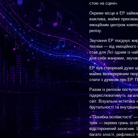
стою на сцені».
Окреме місце в EP займає
важлива, майже прихован
емоційним центром композ
релізу.
Звучання EP поєднує жирн
техніки — від емоційного
став для Лєї одним із на
для себе жанрами, звуча
EP був створений дуже ш
майже безперервним твор
спати з думкою про EP. П
Разом із релізом поступо
підкреслюватимуть загаль
світ. Візуальна естетика
брутальності та внутрішнь
«“Похибка особистості” —
трек — окрема грань особ
відсторонений захисник. 
багато злості, рефлексії 