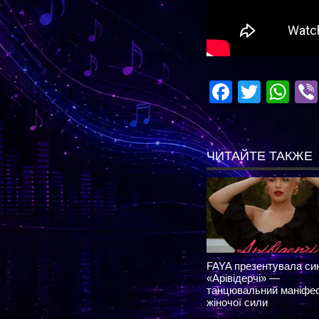
Facebo
Twitte
Wh
ЧИТАЙТЕ ТАКЖЕ
FAYA презентувала си
«Арівідерчі» —
танцювальний маніфе
жіночої сили