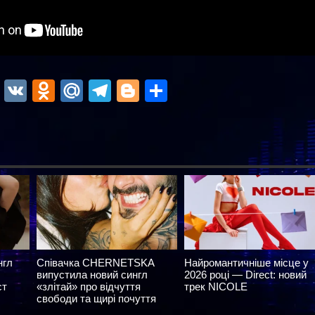
ok
r
atsApp
Viber
VK
Odnoklassniki
Mail.Ru
Telegram
Blogger
Отправить
нгл
Співачка CHERNETSKA
Найромантичніше місце у
випустила новий сингл
2026 році — Direct: новий
ст
«злітай» про відчуття
трек NICOLE
свободи та щирі почуття