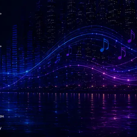
ь
»
ен
у