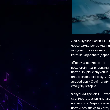
Лея випускає новий EP «П
через важке рок-звучання,
людини. Кожна пісня в EP
критика, здорового дорос
«Похибка особистості» — 
рефлексія над власними с
настільки різне звучання:
альтернативного року у «
атмосфери «Сірої чаплі». 
емоційну історію.
Фокусним треком EP стал
суспільства, анонімну агр
проявитися. Через різкий
постійного тиску та хейту