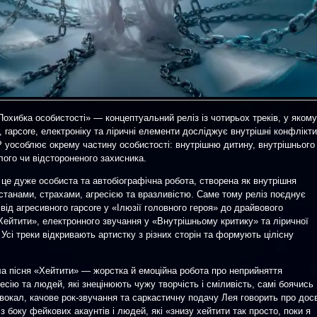
охибка особистості» — концептуальний реліз із чотирьох треків, у якому
 rapcore, електроніку та ліричні елементи досліджує внутрішні конфлікти
 уособлює окрему частину особистості: внутрішню дитину, внутрішнього
лого чи відстороненого захисника.
це дуже особиста та автобіографічна робота, створена як внутрішня
танами, страхами, агресією та вразливістю. Саме тому реліз поєднує
 від агресивного rapcore у «Ілюзії головного героя» до драйвового
Хейтити», електронного звучання у «Внутрішньому критику» та ліричної
Усі треки відкривають артистку з різних сторін та формують цілісну
а пісня «Хейтити» — жорстка й емоційна робота про неприйняття
есію та людей, які знецінюють чужу творчість і сміливість, самі боячись
 вокал, качове рок-звучання та саркастичну подачу Лея говорить про дос
 з боку фейкових акаунтів і людей, які «знизу хейтити так просто, поки я