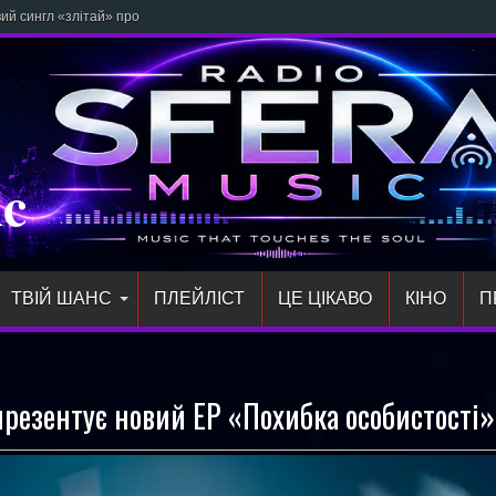
 сингл «злітай» про відчуття свободи та щирі почуття
ic
ТВІЙ ШАНС
ПЛЕЙЛIСТ
ЦЕ ЦІКАВО
КІНО
П
презентує новий EP «Похибка особистості»