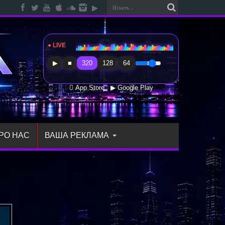
● LIVE
Radio Sfera Music
▶
■
320
128
64
 App Store
▶ Google Play
РО НАС
ВАША РЕКЛАМА