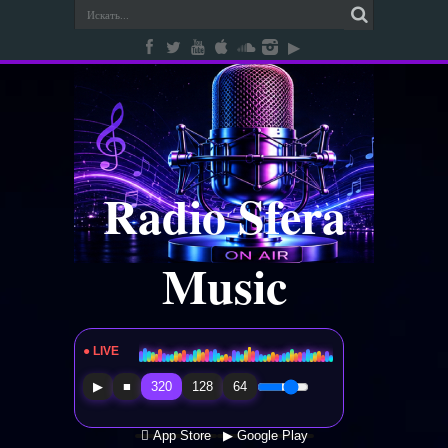
Radio Sfera
Music
● LIVE
Radio Sfera Music
▶
■
320
128
64
 App Store
▶ Google Play