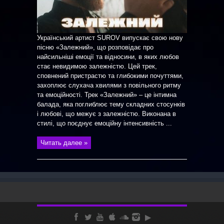
Український артист SUROV випускає свою нову
пісню «Залежний», що розповідає про
найсильніші емоції та відносини, в яких любов
стає невидимою залежністю. Цей трек,
сповнений пристрастю та глибокими почуттями,
захоплює слухача хвилями з повільного ритму
та емоційності. Трек «Залежний» – це інтимна
балада, яка поглиблює тему складних стосунків
і любові, що межує з залежністю. Виконана в
стилі, що поєднує емоційну інтенсивність ...
Читать далее »