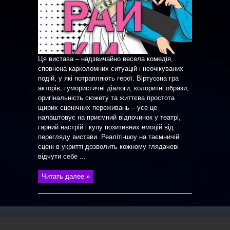
Ця вистава – надзвичайно весела комедія,
сповнена карколомних ситуацій і неочікуваних
подій, у які потрапляють герої. Віртуозна гра
акторів, гумористичні діалоги, колоритні образи,
оригінальність сюжету та життєва простота
щирих сценічних переживань – усе це
налаштовує на приємний відпочинок у театрі,
гарний настрій і купу позитивних емоцій від
перегляду вистави. Реаліті-шоу на таємничій
сцені в укритті дозволить кожному глядачеві
відчути себе ...
Читать далее »