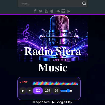
Radio Sfera
Music
● LIVE
Radio Sfera Music
▶
■
320
128
64
 App Store
▶ Google Play