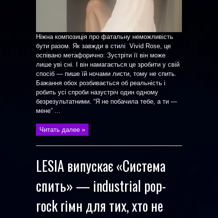
Ніжна композиція про фатальну неможливість
бути разом. Як завжди в стилі Vivid Rose, це
оспівано метафорично: Зустріти її він може
лише уві сні. І він намагається це зробити у свій
спосіб — пише їй ночами листи, тому не спить.
Бажання обох розбивається об реальність і
робить усі спроби назустріч один одному
безрезультатними. “Я не побачила тебе, а ти —
мене” ...
Читать далее »
LESIA випускає «Система
спить» — industrial pop-
rock гімн для тих, хто не