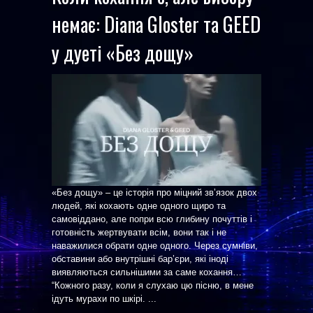
немає: Diana Gloster та GEED
у дуеті «Без дощу»
«Без дощу» – це історія про міцний звʼязок двох
людей, які кохають одне одного щиро та
самовіддано, але попри всю глибину почуттів і
готовність жертвувати всім, вони так і не
наважилися обрати одне одного. Через сумніви,
обставини або внутрішні бар’єри, які іноді
виявляються сильнішими за саме кохання…
“Кожного разу, коли я слухаю цю пісню, в мене
ідуть мурахи по шкірі. ...