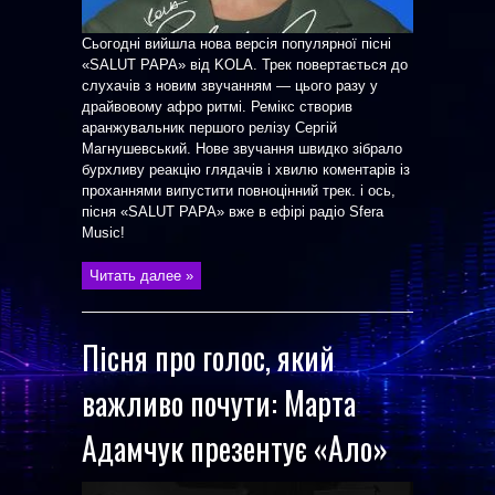
Сьогодні вийшла нова версія популярної пісні
«SALUT PAPA» від KOLA. Трек повертається до
слухачів з новим звучанням — цього разу у
драйвовому афро ритмі. Ремікс створив
аранжувальник першого релізу Сергій
Магнушевський. Нове звучання швидко зібрало
бурхливу реакцію глядачів і хвилю коментарів із
проханнями випустити повноцінний трек. і ось,
пісня «SALUT PAPA» вже в ефірі радіо Sfera
Music!
Читать далее »
Пісня про голос, який
важливо почути: Марта
Адамчук презентує «Ало»