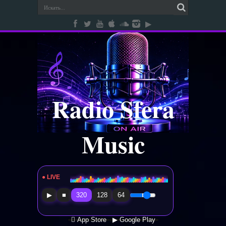
Radio Sfera
Music
● LIVE
Radio Sfera Music
▶
■
320
128
64
 App Store
▶ Google Play