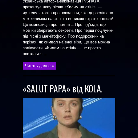
Українська авторка-виконавиця INSHAYA
презентує нову пісню «Килим на стіні» —
чуттєву історію про покоління, яке дорослішало
між килимом на стіні та великою втратою ілюзій.
Це композиція про пам’ять. Про під’їзди, що
мовчки зберігають секрети. Про перші поцілунки
під пісні з магнітофону. Про подорожник на
порізах, як символ наївної віри, що все можна
залікувати. «Килим на стіні» — не просто
ностальгія ...
Читать далее »
«SALUT PAPA» від KOLA.