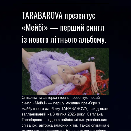
TARABAROVA презентує
«Мейбі» — перший сингл
із нового літнього альбому.
Співачка та авторка пісень презентує новий
сингл «Мейбі» — першу музичну прем’єру з
майбутнього альбому TARABAROVA, вихід якого
запланований на 3 липня 2026 року. Світлана
Тарабарова — одна з найвідоміших українських
співачок, авторка власних хітів. Також співачка є
музичною продюсеркою Національного відбору