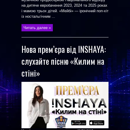
на дитяче евробачення 2023, 2024 та 2025 роках
і мамою трьох дітей. «Мейбі» — іронічний поп-хіт
із ностальгічним ...
Читать далее »
Нова прем’єра від INSHAYA:
слухайте пісню «Килим на
стіні»