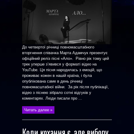
До четвертої річниці повномасштабного
вторгнення співачка Марта Адамчук презентує
офіційний реліз пісні «Ало». Рівно рік тому цей
трек уперше з’явився у форматі відео на
YouTube. Ця пісня народилась з емоцій, що
проживає кожен в нашій країна, і була
опублікована саме в день річниці
повномасштабної війни. За рік після публікації,
відео з піснею зібрало сотні відгуків у
коментарях. Люди писали про ...
Читать далее »
Коли кохання є, але вибору