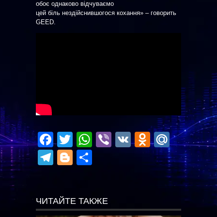
обоє однаково відчуваємо
цей біль нездійснившогося кохання» – говорить
GEED.
Facebook
Twitter
WhatsApp
Viber
VK
Odnoklas
Mail.R
Telegram
Blogger
Отправить
ЧИТАЙТЕ ТАКЖЕ