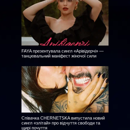
FAYA презентувала сингл «Арівідерчі» —
танцювальний маніфест жіночої сили
Співачка CHERNETSKA випустила новий
сингл «злітай» про відчуття свободи та
щирі почуття