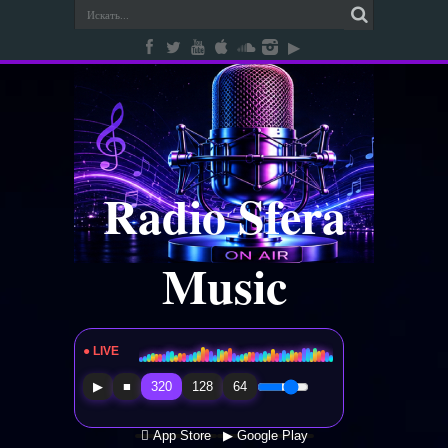
Radio Sfera
Music
● LIVE
Radio Sfera Music
▶
■
320
128
64
 App Store
▶ Google Play