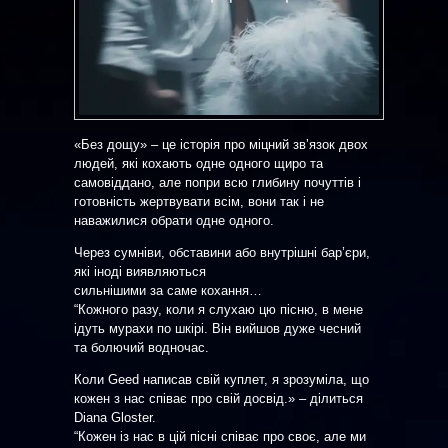
«Без дощу» – це історія про міцний звʼязок двох
людей, які кохають одне одного щиро та
самовіддано, але попри всю глибину почуттів і
готовність жертвувати всім, вони так і не
наважилися обрати одне одного.
Через сумніви, обставини або внутрішні бар’єри,
які іноді виявляються
сильнішими за саме кохання…
“Кожного разу, коли я слухаю цю пісню, в мене
ідуть мурахи по шкірі. Він вийшов дуже чесний
та болючий водночас.
Коли Geed написав свій куплет, я зрозуміла, що
кожен з нас співає про свій досвід.» – ділиться
Diana Gloster.
“Кожен із нас в цій пісні співає про своє, але ми