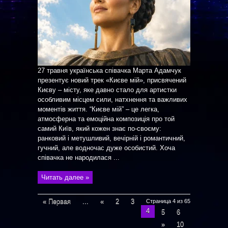
27 травня українська співачка Марта Адамчук
презентує новий трек «Києве мій», присвячений
Києву – місту, яке давно стало для артистки
особливим місцем сили, натхнення та важливих
моментів життя. “Києве мій” – це легка,
атмосферна та емоційна композиція про той
самий Київ, який кожен знає по-своєму:
ранковий і метушливий, вечірній і романтичний,
гучний, але водночас дуже особистий. Хоча
співачка не народилася ...
Читать далее »
« Первая
...
«
2
3
Страница 4 из 65
4
5
6
»
10