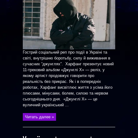
Гострий соціальний реп про події в Україні та
світі, внутрішню боротьбу, силу й виживання в
сучасних “джунглях”. Харфанг презентує новий
11-трековий альбом «Джунглі Х» — реліз, у
якому артист продовжує говорити про
реальність без прикрас. Як і в попередніх
роботах, Харфанг висвітлює життя з усіма його
плюсами, мінусами, болем, силою та нервом
сьогоднішнього дня. «Джунглі Х» — це
вуличний український ...
Читать далее »