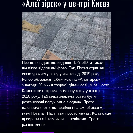
«Алеї зірок» у центрі Києва
Про це повідомляє видання ТаблоID, а також
публікує відповідні фото. Так, Потап отримав
свою урочисту зірку у листопаді 2019 року.
Репер обзавівся табличкою на «Алеї зірок»
з нагоди 20-річчя творчої діяльності. А от Настя
Каменських отримала іменну зірку у жовтні
2020 року. Таблички знаменитостей були
розташовані поруч одна з одною. Проте
на свіжих фото, які зроблені на «Алеї зірок»,
імен Потапа і Насті там просто немає. Коли саме
прибрали їхні таблички — невідомо. Проте
раніше кияни ...