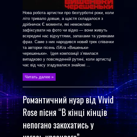
Нова робота артистки про безтурботні роки, коли
літо тривало довше, а щастя складалося з
дрібничок Є моменти, які неможливо
зафіксувати на фото чи відео — вони живуть
всередині нас відчуттями, запахами та уривками
фраз. Саме з них народився новий трек співачки
та авторки пісень iSKra «Вишеньки-
черешеньки». Ідея композиції з’явилася
випадково у повсякденній рутині, коли артистці
час від часу згадувалися знайомі ...
Читать далее »
Романтичний нуар від Vivid
Rose пісня “В кінці кінців
непогано закохатись у