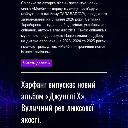
Співачка та авторка пісень презентує новий
сингл «Мейбі» — першу музичну прем’єру з
майбутнього альбому TARABAROVA, вихід якого
запланований на 3 липня 2026 року. Світлана
Тарабарова — одна з найвідоміших українських
співачок, авторка власних хітів. Також співачка є
музичною продюсеркою Національного відбору
на дитяче евробачення 2023, 2024 та 2025 роках
і мамою трьох дітей. «Мейбі» — іронічний поп-хіт
із ностальгічним ...
Читать далее »
Харфанг випускає новий
альбом «Джунглі Х».
Вуличний реп люксової
якості.