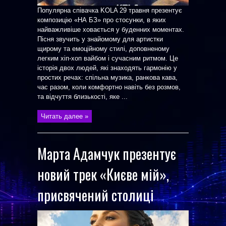
Популярна співачка KOLA 29 травня презентує
композицію «НА БЗ» про стосунки, в яких
найважливіше ховається у буденних моментах.
Пісня звучить у знайомому для артистки
щирому та емоційному стилі, доповненому
легким хіп-хоп вайбом і сучасним ритмом. Це
історія двох людей, які знаходять гармонію у
простих речах: спільна музика, ранкова кава,
час разом, коли комфортно навіть без розмов,
та відчуття близькості, яке ...
Читать далее »
Марта Адамчук презентує
новий трек «Києве мій»,
присвячений столиці