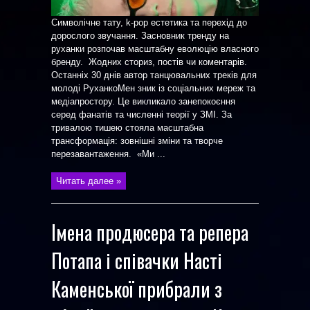
Символічне тату, k-pop естетика та перехід до
дорослого звучання. Засновник тренду на
руханки розпочав масштабну еволюцію власного
бренду. Жодних сториз, постів чи коментарів.
Останніх 30 днів автор танцювальних треків для
молоді РуханкоМен зник із соціальних мереж та
медіапростору. Це викликало занепокоєння
серед фанатів та численні теорії у ЗМІ. За
тривалою тишею стояла масштабна
трансформація: зовнішні зміни та творче
перезавантаження. «Ми ...
Читать далее »
Імена продюсера та репера
Потапа і співачки Насті
Каменської прибрали з