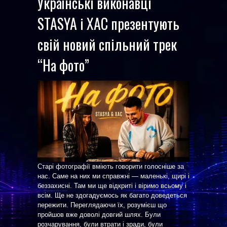
Українські виконавці
STASYA і XAC презентують
свій новий спільний трек
“На фото”
Старі фотографії вміють говорити голосніше за
нас. Саме на них ми справжні — маленькі, щирі і
беззахисні. Там ми ще відкриті і віримо всьому і
всім. Ще не здогадуємось як багато доведеться
пережити. Переглядаючи їх, розумієш що
пройшов вже доволі довгий шлях. Були
розчарування, були втрати і зради, були