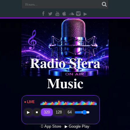
Radio Sfera
Music
● LIVE
Radio Sfera Music
▶
■
320
128
64
 App Store
▶ Google Play