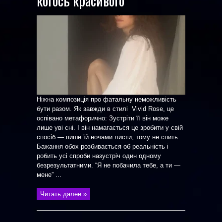
когось красивого”
Ніжна композиція про фатальну неможливість
бути разом. Як завжди в стилі Vivid Rose, це
оспівано метафорично: Зустріти її він може
лише уві сні. І він намагається це зробити у свій
спосіб — пише їй ночами листи, тому не спить.
Бажання обох розбивається об реальність і
робить усі спроби назустріч один одному
безрезультатними. “Я не побачила тебе, а ти —
мене” ...
Читать далее »