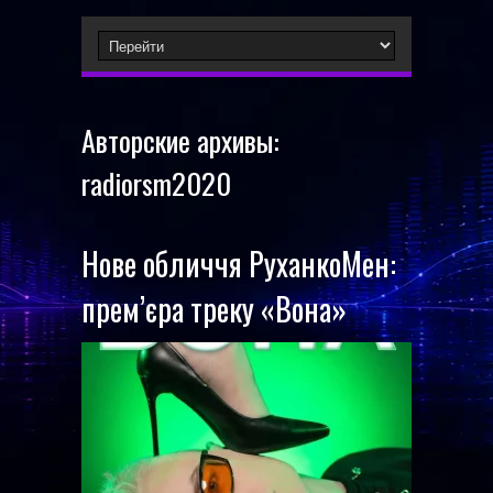
Авторские архивы:
radiorsm2020
Нове обличчя РуханкоМен:
прем’єра треку «Вона»