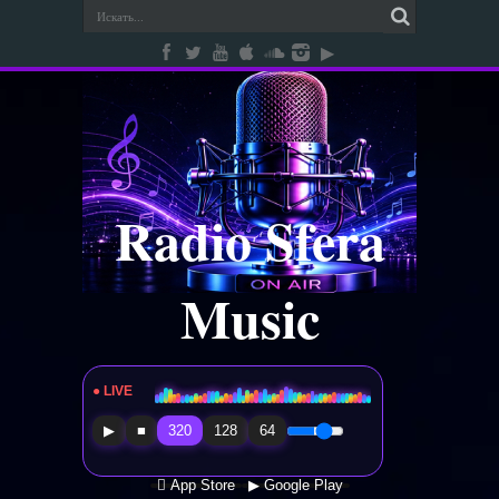
Radio Sfera
Music
● LIVE
Radio Sfera Music
▶
■
320
128
64
 App Store
▶ Google Play