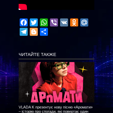
Facebook
Twitter
WhatsApp
Viber
VK
Odnoklas
Mail.R
Telegram
Blogger
Отправить
ЧИТАЙТЕ ТАКЖЕ
VLADA K презентує нову пісню «Аромати»
– історію про спогади, які повертає один