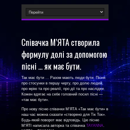
Співачка М’ЯТА створила
формулу долі за допомогою
пісні … як має бути.
Так має бути … Разом мають люди бути. Пісня
про стосунки в першу чергу, про долю людей,
про мрію та про реалії, про дії та про наслідки.
Кожен вдягає на себе головний посил пісні —
«так має бути».
Про нову пісню співачки МʼЯТА «Так має бути» в
наш час можна сказати «створено для Тік Ток».
Будь-який поворот має відповідь. Цю пісню
МʼЯТІ написала авторка та співачка
TAYANNA
.