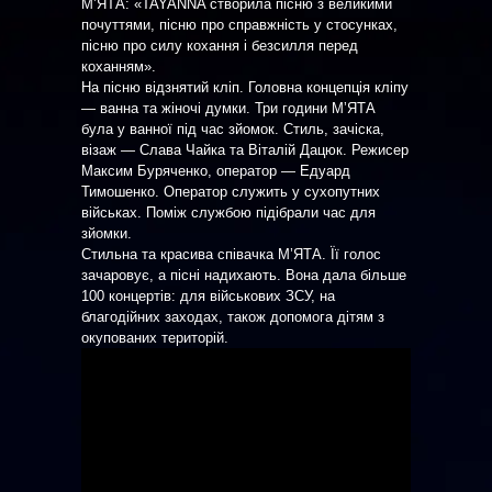
МʼЯТА: «TAYANNA створила пісню з великими
почуттями, пісню про справжність у стосунках,
пісню про силу кохання і безсилля перед
коханням».
На пісню відзнятий кліп. Головна концепція кліпу
— ванна та жіночі думки. Три години МʼЯТА
була у ванної під час зйомок. Стиль, зачіска,
візаж — Слава Чайка та Віталій Дацюк. Режисер
Максим Буряченко, оператор — Едуард
Тимошенко. Оператор служить у сухопутних
військах. Поміж службою підібрали час для
зйомки.
Стильна та красива співачка М’ЯТА. Її голос
зачаровує, а пісні надихають. Вона дала більше
100 концертів: для військових ЗСУ, на
благодійних заходах, також допомога дітям з
окупованих територій.