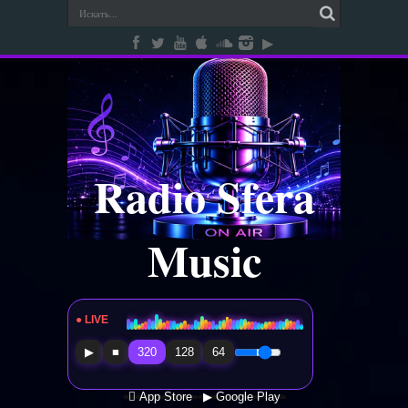
Radio Sfera
Music
● LIVE
Radio Sfera Music
▶
■
320
128
64
 App Store
▶ Google Play