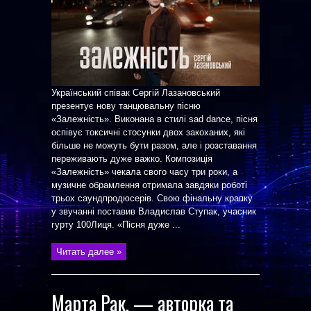
Український співак Сергій Лазановський
презентує нову танцювальну пісню
«Залежність». Виконана в стилі sad dance, пісня
оспівує токсичні стосунки двох закоханих, які
більше не можуть бути разом, але і розставання
переживають дуже важко. Композиція
«Залежність» чекала свого часу три роки, а
музичне обрамлення отримала завдяки роботі
трьох саундпродюсерів. Свою фінальну крапку
у звучанні поставив Владислав Ступак, учасник
гурту 100Лиця. «Пісня дуже ...
Читать далее »
Марта Рак, — авторка та