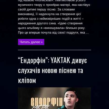
під назвою «Колискові». Лейтмотивом усього
музичного твору є прообраз матері, яка наспівує
своїй дитині першу пісню. За словами
виконавиці, її надихнула на створення цієї
роботи одна з неймовірніших подій в житті –
народження другого сина. «Ідею створення
цього альбому я «виношувала» близько року.
Про це вперше почула від своєї подруги, яка ...
Читать далее »
“Ендорфін”: YAKTAK дивує
слухачів новою піснею та
кліпом