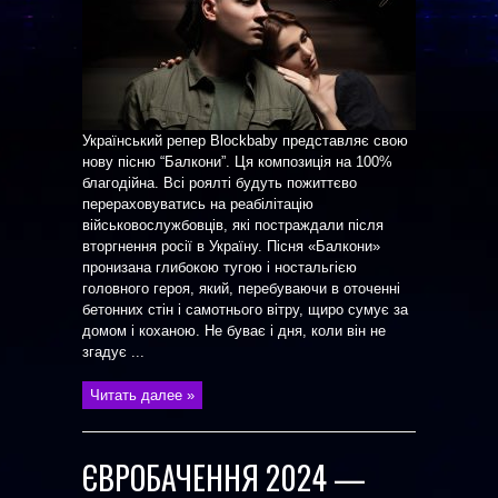
Український репер Blockbaby представляє свою
нову пісню “Балкони”. Ця композиція на 100%
благодійна. Всі роялті будуть пожиттєво
перераховуватись на реабілітацію
військовослужбовців, які постраждали після
вторгнення росії в Україну. Пісня «Балкони»
пронизана глибокою тугою і ностальгією
головного героя, який, перебуваючи в оточенні
бетонних стін і самотнього вітру, щиро сумує за
домом і коханою. Не буває і дня, коли він не
згадує ...
Читать далее »
ЄВРОБАЧЕННЯ 2024 —