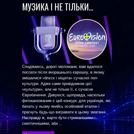
МУЗИКА І НЕ ТІЛЬКИ…
Сподіваюсь, дорогі меломани, вам вдалося
поспати після вчорашнього єврошоу, в якому
змішалися «блєск і ніщета» сучасної поп-
культури. Адже саме провідником цієї
«культури», але не тільки її, є сучасне
Євробачення. Дивуюся, щоправда, наскільки
фетишизованим є цей конкурс для українців, які
бачать у ньому якийсь особливий еталон і
прагнуть будь-що вигравати в цьому змаганні.
Насправді ж, варто бути стриманішими і
скептичнішими, аби ...