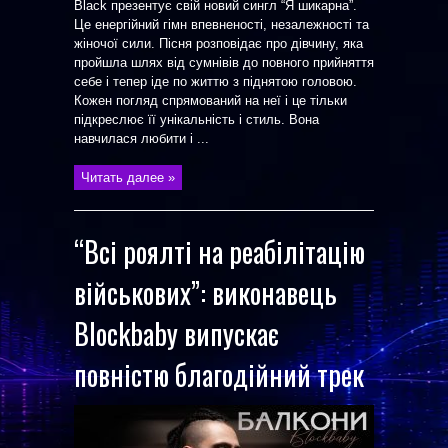
Black презентує свій новий сингл “Я шикарна”.
Це енергійний гімн впевненості, незалежності та
жіночої сили. Пісня розповідає про дівчину, яка
пройшла шлях від сумнівів до повного прийняття
себе і тепер іде по життю з піднятою головою.
Кожен погляд спрямований на неї і це тільки
підкреслює її унікальність і стиль. Вона
навчилася любити і ...
Читать далее »
“Всі роялті на реабілітацію
військових”: виконавець
Blockbaby випускає
повністю благодійний трек