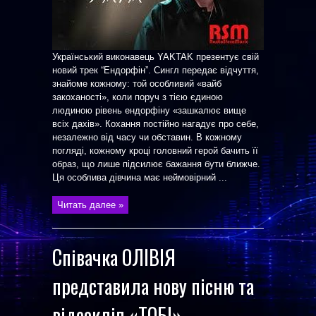
Український виконавець YAKTAK презентує свій
новий трек “Ендорфін”. Сингл передає відчуття,
знайоме кожному: той особливий «вайб
закоханості», коли поруч з тією єдиною
людиною рівень ендорфіну «зашкалює вище
всіх дахів». Кохання постійно нагадує про себе,
незалежно від часу чи обставин. В кожному
погляді, кожному кроці головний герой бачить її
образ, що лише підсилює бажання бути ближче.
Ця особлива дівчина має неймовірний ...
Читать далее »
Співачка ОЛІВІЯ
представила нову пісню та
відеокліп «ТОБІ»