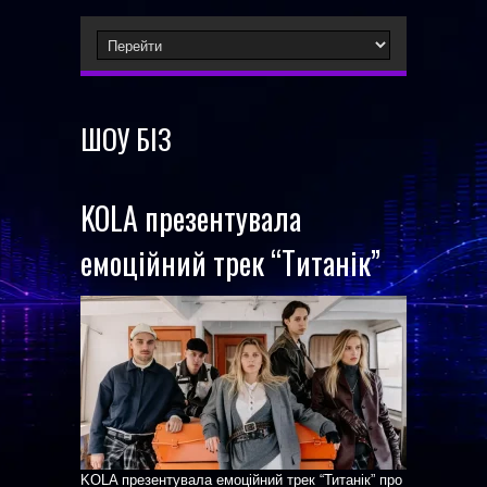
ШОУ БІЗ
KOLA презентувала
емоційний трек “Титанік”
KOLA презентувала емоційний трек “Титанік” про