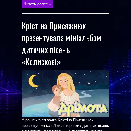
Читать далее »
Крістіна Присяжнюк
презентувала мініальбом
дитячих пісень
«Колискові»
Українська співачка Крістіна Присяжнюк
презентує мініальбом авторських дитячих пісень