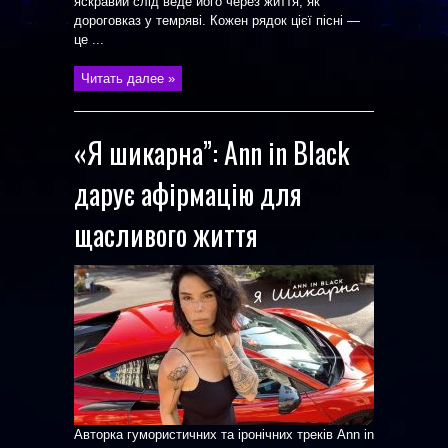
яскравий слід веде його через життя, як
дороговказ у темряві. Кожен рядок цієї пісні —
це ...
Читать далее »
«Я шикарна”: Ann in Black
дарує афірмацію для
щасливого життя
Авторка гумористичних та іронічних треків Ann in