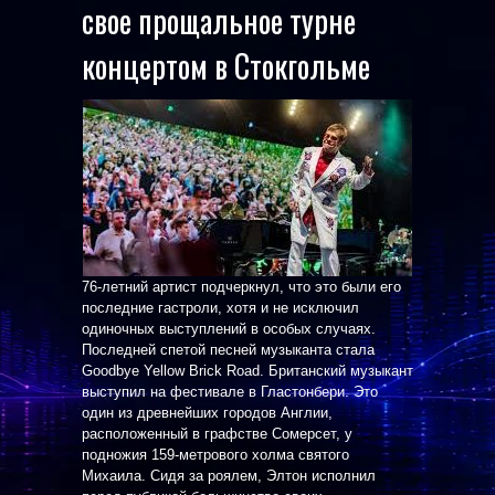
свое прощальное турне
концертом в Стокгольме
76-летний артист подчеркнул, что это были его
последние гастроли, хотя и не исключил
одиночных выступлений в особых случаях.
Последней спетой песней музыканта стала
Goodbye Yellow Brick Road. Британский музыкант
выступил на фестивале в Гластонбери. Это
один из древнейших городов Англии,
расположенный в графстве Сомерсет, у
подножия 159-метрового холма святого
Михаила. Сидя за роялем, Элтон исполнил