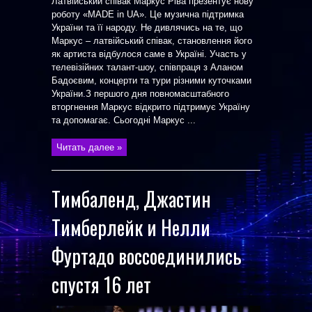
Латвійський співак Маркус Ріва презентує нову
роботу «MADE in UA». Це музична підтримка
України та її народу. Не дивлячись на те, що
Маркус – латвійський співак, становлення його
як артиста відбулося саме в Україні. Участь у
телевізійних талант-шоу, співпраця з Аланом
Бадоєвим, концерти та тури різними куточками
України.З першого дня повномасштабного
вторгнення Маркус відкрито підтримує Україну
та допомагає. Сьогодні Маркус ...
Читать далее »
Тимбаленд, Джастин
Тимберлейк и Нелли
Фуртадо воссоединились
спустя 16 лет