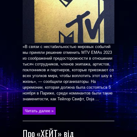
«В связи с нестабильностью мировых событий
мы приняли решение отменить MTV EMAs 2023
из соображений предосторожности в отношении
тысяч сотрудников, членов экипажа, артистов,
поклонников и партнеров, которые приезжают со
всех уголков мира, чтобы воплотить этот шоу в
жизнь», — сообщили организаторы. На
церемонии, которая должна была состояться 5
ноября в Париже, среди номинантов были такие
знаменитости, как Тейлор Свифт, Doja ...
Читать далее »
Про «ХЕЙТ» від