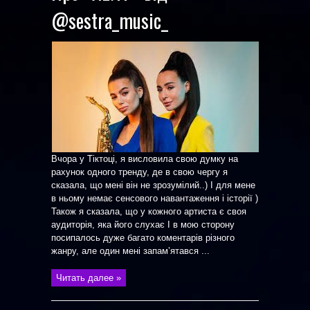
@sestra_music_
Вчора у Тіктоці, я висловила свою думку на
рахунок одного тренду, де в свою чергу я
сказала, що мені він не зрозумілий..) І для мене
в ньому немає сенсового навантаження і історії )
Також я сказала, що у кожного артиста є своя
аудиторія, яка його слухає І в мою сторону
посипалось дуже багато коментарів різного
жанру, але один мені запамʼятався ...
Читать далее »