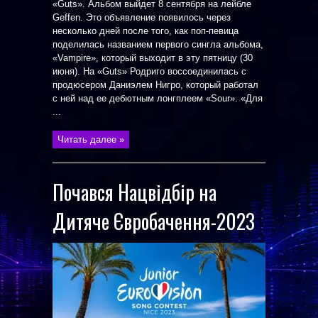
«Guts». Альбом выйдет 8 сентября на лейбле
Geffen. Это объявление появилось через
несколько дней после того, как поп-певица
поделилась названием первого сингла альбома,
«Vampire», который выходит в эту пятницу (30
июня). На «Guts» Родриго воссоединилась с
продюсером Даниэлем Нигро, который работал
с ней над ее дебютным лонгплеем «Sour». «Для
...
Читать далее »
Почався Нацвідбір на
Дитяче Євробачення-2023