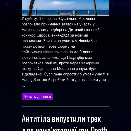
У суботу, 17 червня, Суспільне Мовлення
розпочало приймання заявок на участь у
Національному відборі на Дитячий пісенний
конкурс Євробачення-2023 за новими
правилами. Заявки на участь у Нацвідборі
приймаються через форму на
сайті www.junior.eurovision.ua до 9 липня
включно. Зазначимо, що Нацвідбір мав
розпочатися раніше, проте через хакерську
атаку на Суспільне Мовлення запуск було
відкладено. Суспільне спростило умови участі в
Нацвідборі, щоб зробити його доступнішим для
...
Читать далее »
Антитіла випустили трек
для комп’ютерної гри Death