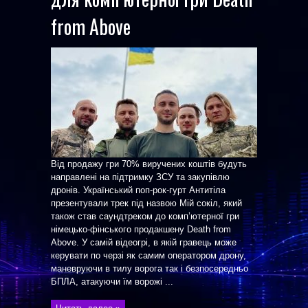
from Above
Від продажу гри 70% виручених коштів будуть
направлені на підтримку ЗСУ та закупівлю
дронів. Український поп-рок-гурт Антитіла
презентували трек під назвою Мій сокіл, який
також став саундтреком до комп’ютерної гри
німецько-фінського продакшену Death from
Above. У самій відеогрі, в якій гравець може
керувати по черзі як самим оператором дрону,
маневруючи в тилу ворога так і безпосередньо
БПЛА, атакуючи їм ворожі ...