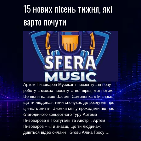
15 нових пісень тижня, які
варто почути
Артем Пивоваров Музикант презентував нову
роботу в межах проєкту «Твої вірші, мої ноти».
Це пісня на вірш Василя Симоненка «Ти знаєш,
що ти людина», який спонукає до роздумів про
цінність життя. Зйомки кліпу проходили під час
благодійного концертного туру Артема
Пивоварова в Португалії та Австрії. Артем
Пивоваров – «Ти знаєш, що ти людина»:
дивіться відео онлайн Grosu Аліна Гросу ...