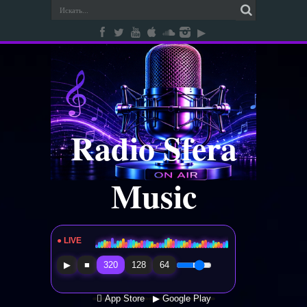
Radio Sfera
Music
● LIVE
Radio Sfera Music
▶
■
320
128
64
 App Store
▶ Google Play