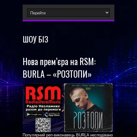
ШОУ БІЗ
Нова прем’єра на RSM:
BURLA – «РОЗТОПИ»
Популярний реп-виконавець BURLA несподівано