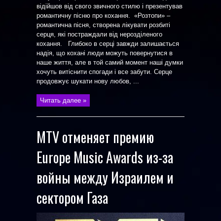
відійшов від свого звичного стилю і презентував
романтичну пісню про кохання. «Розтопи» –
романтична пісня, створена лікувати розбиті
серця, які постраждали від нерозділеного
кохання. Глибоко в серці завжди залишається
надія, що кохані люди можуть повернутися в
наше життя, але в той самий момент наші думки
хочуть витіснити спогади і все забути. Серце
продовжує шукати нову любов, ...
Читать далее »
MTV отменяет премию
Europe Music Awards из-за
войны между Израилем и
сектором Газа