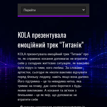
KOLA презентувала
емоційний трек “Титанік”
KOLA презентувала емоційний трек “Титанік” про
те, як справжнє кохання допомагає не втратити
себе у складних життєвих ситуаціях, як важливо
бути поруч із тими, кого любиш. За словами
артистки, сьогодні як ніколи важливо відчувати
поряд близьку людину, навіть якщо вона далеко.
Його підтримка – це та невидима нитка, яка
тримає на плаву, дає сили боротися з будь-
якими викликами. А кохання та зв’язок з
близькими – це як якір, що допомагає не
втратити себе