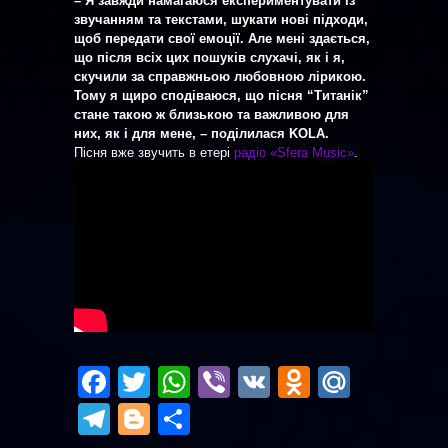
– Я завжди намагаюся експериментувати із
звучанням та текстами, шукати нові підходи,
щоб передати свої емоції. Але мені здається,
що після всіх цих пошуків слухачі, як і я,
скучили за справжньою любовною лірикою.
Тому я щиро сподіваюся, що пісня “Титанік”
стане такою ж близькою та важливою для
них, як і для мене, – поділилася KOLA.
Пісня вже звучить в етері
радіо «Sfera Music»
.
Facebook
Twitter
WhatsApp
Viber
VK
Odnoklas
Mail.R
Telegram
Blogger
Отправить