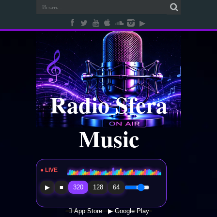
Radio Sfera
Music
● LIVE
Radio Sfera Music
▶
■
320
128
64
 App Store
▶ Google Play