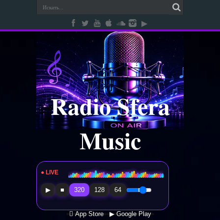
Radio Sfera
Music
● LIVE
Radio Sfera Music
▶
■
320
128
64
 App Store
▶ Google Play