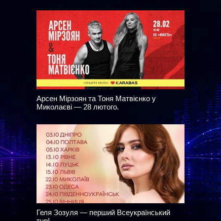
Арсен Мірзоян та Тоня Матвієнко у
Миколаєві — 28 лютого.
Геля Зозуля — перший Всеукраїнський
тур!