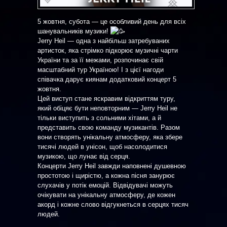
5 жовтня, субота — це особливий день для всіх
шанувальників музики!
Jerry Heil — одна з найбільш затребуваних
артисток, яка стрімко підкорює музичні чарти
України та за її межами, розпочинає свій
масштабний тур Україною! І з цієї нагоди
співачка дарує киянам додатковий концерт 5
жовтня.
Цей виступ стане яскравим відкриттям туру,
який обіцяє бути неповторним — Jerry Heil не
тільки виступить з сольними хітами, а й
представить свою команду музикантів. Разом
вони створять унікальну атмосферу, яка збере
тисячі людей в унісон, щоб насолодитися
музикою, що лунає від серця.
Концерти Jerry Heil завжди наповнені душевною
простотою і щирістю, а кожна пісня занурює
слухачів у потік емоцій. Відвідувачі можуть
очікувати на унікальну атмосферу, де кожен
акорд і кожне слово відгукнеться в серцях тисяч
людей.
⠀