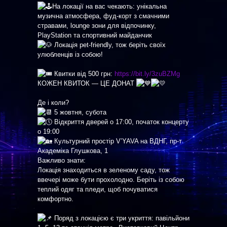
На локації на вас чекають: унікальна
музична атмосфера, фуд-корт з смачними
стравами, lounge зони для відпочинку,
PlayStation та спортивний майданчик
Локація pet-friendly, тож беріть своїх
улюбленців із собою!
⠀
Квитки від 500 грн:
https://bit.ly/3zuBZMg
КОЖЕН КВИТОК — ЦЕ ДОНАТ
⠀
Де і коли?
5 жовтня, субота
Відкриття дверей о 17:00, початок концерту
о 19:00
Культурний простір V’YAVA на ВДНГ, пр-т
Академіка Глушкова, 1
Важливо знати:
Локація знаходиться в зеленому саду, тож
ввечері може бути прохолодно. Беріть із собою
теплий одяг та пледи, щоб почуватися
комфортно.
⠀
Поряд з локацією є три укриття: павільйони