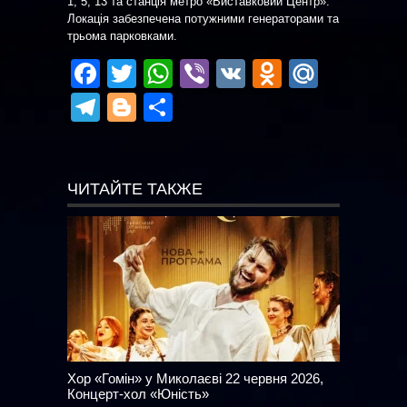
1, 5, 13 та станція метро «Виставковий Центр».
Локація забезпечена потужними генераторами та
трьома парковками.
Facebook
Twitter
WhatsApp
Viber
VK
Odnoklas
Mail.R
Telegram
Blogger
Отправить
ЧИТАЙТЕ ТАКЖЕ
Хор «Гомін» у Миколаєві 22 червня 2026,
Концерт-хол «Юність»