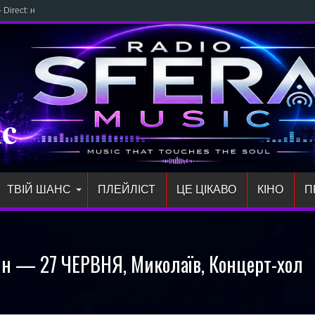
 Direct: новий трек NICOLE
ic
ТВІЙ ШАНС
ПЛЕЙЛIСТ
ЦЕ ЦІКАВО
КІНО
П
н — 27 ЧЕРВНЯ, Миколаїв, Концерт-хол