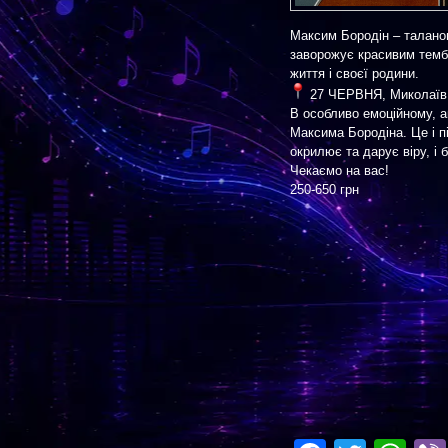
Максим Бородін – таланов
заворожує красивим темб
життя і своєї родини.
27 ЧЕРВНЯ, Миколаїв,
В особливо емоційному, а
Максима Бородіна. Це і пі
окрилює та дарує віру, і 
Чекаємо на вас!
250-650 грн