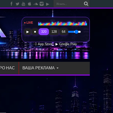
● LIVE
Radio Sfera Music
▶
■
320
128
64
 App Store
▶ Google Play
РО НАС
ВАША РЕКЛАМА