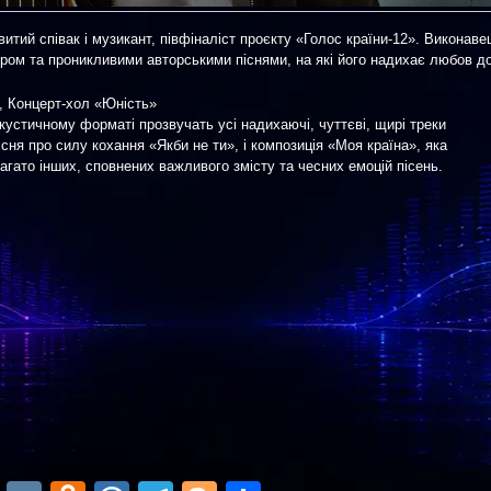
итий співак і музикант, півфіналіст проєкту «Голос країни-12». Виконаве
ром та проникливими авторськими піснями, на які його надихає любов д
 Концерт-хол «Юність»
кустичному форматі прозвучать усі надихаючі, чуттєві, щирі треки
сня про силу кохання «Якби не ти», і композиція «Моя країна», яка
багато інших, сповнених важливого змісту та чесних емоцій пісень.