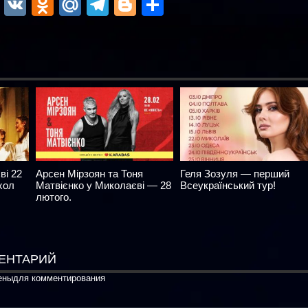
ok
r
atsApp
Viber
VK
Odnoklassniki
Mail.Ru
Telegram
Blogger
Отправить
ві 22
Арсен Мірзоян та Тоня
Геля Зозуля — перший
хол
Матвієнко у Миколаєві — 28
Всеукраїнський тур!
лютого.
ЕНТАРИЙ
ены
для комментирования