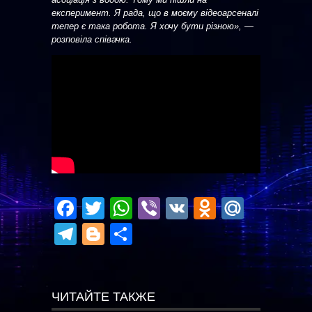
експеримент. Я рада, що в моєму відеоарсеналі
тепер є така робота. Я хочу бути різною», —
розповіла співачка.
Facebook
Twitter
WhatsApp
Viber
VK
Odnoklas
Mail.R
Telegram
Blogger
Отправить
ЧИТАЙТЕ ТАКЖЕ