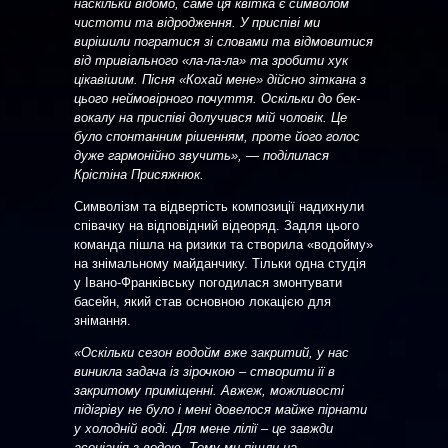
наскільки відомо, саме ця квітка є символом
чистоти та відродження. У приспіві ми
вирішили погратися зі словами та відмовитися
від тривіального «ла-ла-ла» та зробити хук
цікавішим. Пісня «Кохай мене» дійсно зіткана з
цього неймовірного почуття. Оскільки до бек-
вокалу на приспіві долучився мій чоловік. Це
було спонтанним рішенням, проте його голос
дуже гармонійно звучить», — поділилася
Крістіна Присяжнюк.
Символізм та відвертість композиції надихнули
співачку на відповідний відеоряд. Задля цього
команда пішла на ризики та створила «водойму»
на знімальному майданчику. Тільки одна студія
у Івано-Франківську погодилася змонтувати
басейн, який став основною локацією для
знімання.
«Оскільки сезон водойм вже закритий, у нас
виникла задача із зірочкою – створити її в
закритому приміщенні. Авжеж, можливості
підігріву не було і мені довелося майже пірнати
у холодній воді. Для мене лілії – це завжди
асоціація з водою. Тому ми пішли на