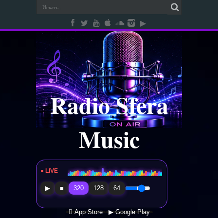
Radio Sfera
Music
● LIVE
Radio Sfera Music
▶
■
320
128
64
 App Store
▶ Google Play