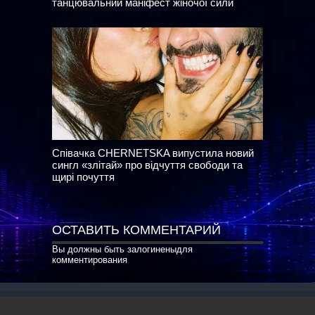
танцювальний маніфест жіночої сили
Співачка CHERNETSKA випустила новий
сингл «злітай» про відчуття свободи та
щирі почуття
ОСТАВИТЬ КОММЕНТАРИЙ
Вы должны быть
залогинены
для
комментирования