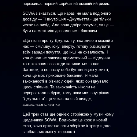
переживає перший серйозний емоційний ризик.
SOWA зізнається, що наразі не мала подібного
досвіду — її внутрішня «Джульєтта» ще тільки
чекає на вихід. Але вона добре розуміє, як це —
бути на межі між дозволеним і бажаним.
«Це пісня про ту Джульєтту, яка живе в кожній з
нас — сміливу, юну, вперту, готову ризикувати
всім заради почуття, що інші не схвалюють. І
хоч фінал не завжди драматичний — відлуння
того кохання назавжди залишиться в нас.
Загалом, я не назву себе бунтівницею у житті,
хоча це моє приховане бажання. Я мала
закоханості в різних людей, яких об’єднувало
щось спільне. Та закоханість ніколи не
переростала в бурю, тому поки моя внутрішня
“Джульєтта” ще чекає на свій вихід»,
—
зізнається співачка.
Цей трек став ще однією сторінкою у музичному
щоденнику SOWA. Водночас це крок у новий
етап, хоча артистка поки зберігає інтригу щодо
глобальних змін у творчості.