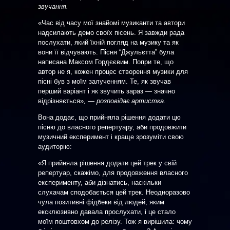
звучання.
«Час від часу мої знайомі музиканти та автори
надсилають демо своїх пісень. Я завжди рада
послухати, який їхній погляд на музику та як
вони її відчувають. Пісня “Джульєтта” була
написана Максом Гордєєвим. Попри те, що
автор не я, кожен процес створення музики для
пісні був з моїм залученням. Те, як звучав
перший варіант і як звучить зараз — значно
відрізняється»
, — розповідає артистка.
Вона додає, що прийняла рішення додати цю
пісню до власного репертуару, аби продовжити
музичний експеримент і краще зрозуміти свою
аудиторію:
«Я прийняла рішення додати цей трек у свій
репертуар, скажімо, для продовження власного
експерименту, аби дізнатись, наскільки
слухачам сподобається цей трек. Неодноразово
чула позитивні фідбеки від людей, яким
ексклюзивно давала прослухати, і це стало
моїм поштовхом до релізу. Тож я вирішила: чому