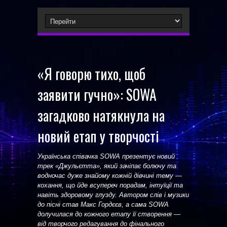
«Я говорю тихо, щоб
заявити гучно»: SOWA
загадково натякнула на
новий етап у творчості
Українська співачка SOWA презентує новий
трек «Джульєтта», який зачіпає болючу та
водночас дуже знайому кожній дівчині тему —
кохання, що йде всупереч порадам, інтуїції та
навіть здоровому глузду. Автором слів і музики
до пісні став Макс Гордєєв, а сама SOWA
долучилася до кожного етапу її створення —
від творчого редагування до фінального