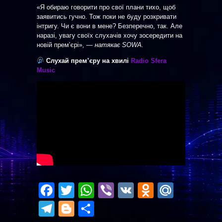
«Я обираю говорити про свої плани тихо, щоб
заявитись гучно. Тож поки не буду розкривати
інтригу. Чи є вони в мене? Безперечно, так. Але
наразі, увагу своїх слухачів хочу зосередити на
новій премʼєрі»,
— натякає SOWA.
Слухай прем’єру на хвилі
Radio Sfera
Music
Facebook
Twitter
WhatsApp
Viber
VK
Odnoklas
Mail.R
Telegram
Blogger
Отправить