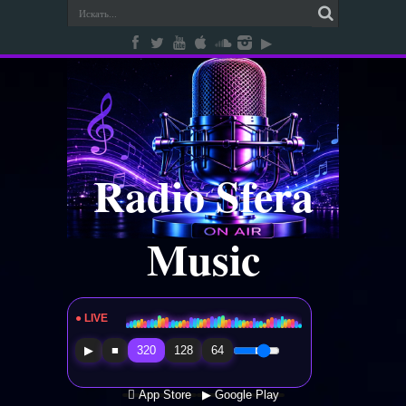
Radio Sfera
Music
● LIVE
Radio Sfera Music
▶
■
320
128
64
 App Store
▶ Google Play