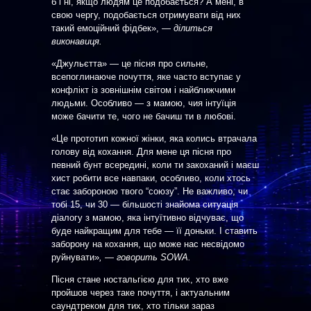
б і ні, якщо людям це подобається? А мені, в
свою чергу, подобається отримувати від них
такий емоційний фідбек», —
ділиться
виконавиця.
«Джульєтта» — це пісня про сильне,
всепоглинаюче почуття, яке часто вступає у
конфлікт із зовнішнім світом і найближчими
людьми. Особливо — з мамою, чия інтуїція
може бачити те, чого не бачиш ти в любові.
«Це прототип кожної жінки, яка колись втрачала
голову від кохання. Для мене ця пісня про
певний бунт всередині, коли ти закоханий і маєш
хист робити все навпаки, особливо, коли хтось
стає забороною твого “союзу”. Не важливо, чи
тобі 15, чи 30 — більшості знайома ситуація
діалогу з мамою, яка інтуїтивно відчуває, що
буде найкращим для тебе — її доньки. І ставить
заборону на кохання, що може нас несвідомо
руйнувати»
, — говорить SOWA.
Пісня стане ностальгією для тих, хто вже
пройшов через таке почуття, і актуальним
саундтреком для тих, хто тільки зараз