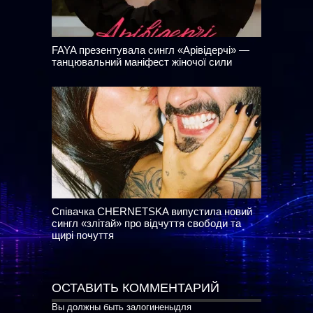
FAYA презентувала сингл «Арівідерчі» —
танцювальний маніфест жіночої сили
Співачка CHERNETSKA випустила новий
сингл «злітай» про відчуття свободи та
щирі почуття
ОСТАВИТЬ КОММЕНТАРИЙ
Вы должны быть
залогинены
для