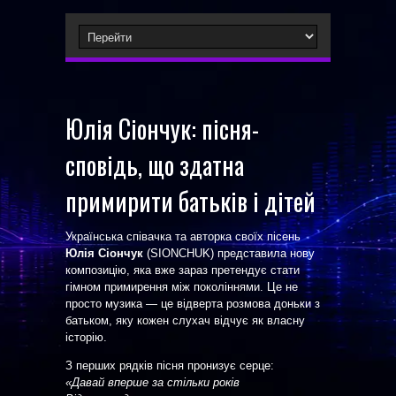
Юлія Сіончук: пісня-
сповідь, що здатна
примирити батьків і дітей
Українська співачка та авторка своїх пісень
Юлія Сіончук
(SIONCHUK) представила нову
композицію, яка вже зараз претендує стати
гімном примирення між поколіннями. Це не
просто музика — це відверта розмова доньки з
батьком, яку кожен слухач відчує як власну
історію.
З перших рядків пісня пронизує серце:
«Давай вперше за стільки років