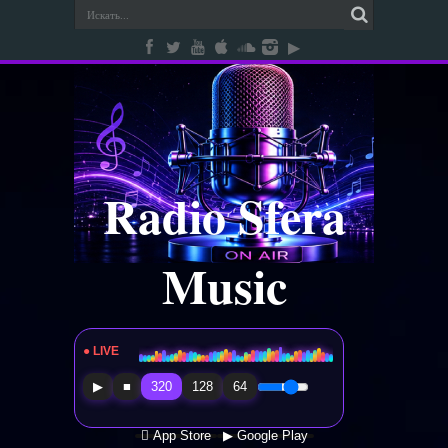
Radio Sfera
Music
● LIVE
Radio Sfera Music
▶
■
320
128
64
 App Store
▶ Google Play