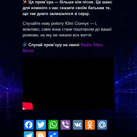
Ця прем’єра — більше ніж пісня. Це шанс
для кожного з нас сказати своїм батькам те,
що так довго залишалося в серці.
Слухайте нову роботу Юлії Сіончук — і,
можливо, саме вона стане поштовхом до вашої
розмови, на яку ви чекали все життя.
Слухай прем’єру на хвилі
Radio Sfera
Music
Facebook
Twitter
WhatsApp
Viber
VK
Odnoklas
Mail.R
Telegram
Blogger
Отправить