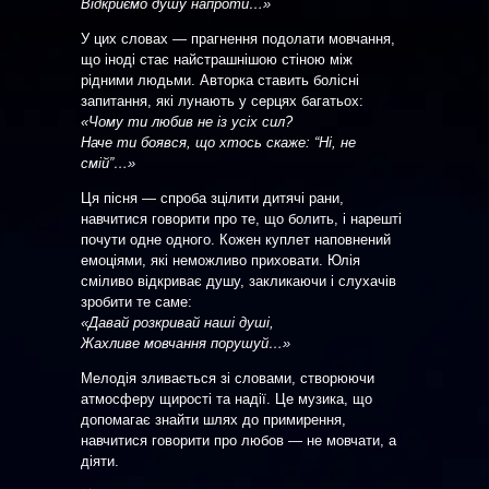
Відкриємо душу напроти…»
У цих словах — прагнення подолати мовчання,
що іноді стає найстрашнішою стіною між
рідними людьми. Авторка ставить болісні
запитання, які лунають у серцях багатьох:
«Чому ти любив не із усіх сил?
Наче ти боявся, що хтось скаже: “Ні, не
смій”…»
Ця пісня — спроба зцілити дитячі рани,
навчитися говорити про те, що болить, і нарешті
почути одне одного. Кожен куплет наповнений
емоціями, які неможливо приховати. Юлія
сміливо відкриває душу, закликаючи і слухачів
зробити те саме:
«Давай розкривай наші душі,
Жахливе мовчання порушуй…»
Мелодія зливається зі словами, створюючи
атмосферу щирості та надії. Це музика, що
допомагає знайти шлях до примирення,
навчитися говорити про любов — не мовчати, а
діяти.