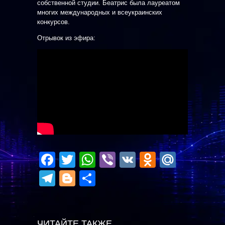
собственной студии. Беатрис была лауреатом
многих международных и всеукраинских
конкурсов.
Отрывок из эфира:
Facebook
Twitter
WhatsApp
Viber
VK
Odnoklas
Mail.R
Telegram
Blogger
Отправить
ЧИТАЙТЕ ТАКЖЕ