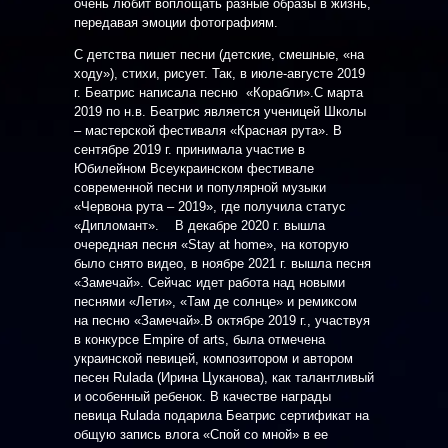
очень любит воплощать разные образы в жизнь,
передавая эмоции фотографиям.
С детства пишет песни (детские, смешные, «на
ходу»), стихи, рисует. Так, в июле-августе 2019
г. Беатрис написала песню «Корабли».С марта
2019 по н.в. Беатрис является ученицей Школы
– мастерской фестиваля «Красная рута». В
сентябре 2019 г. принимала участие в
Юбилейном Всеукраинском фестивале
современной песни и популярной музыки
«Червона рута – 2019», где получила статус
«Дипломант». В декабре 2020 г. вышла
очередная песня «Stay at home», на которую
было снято видео, в ноябре 2021 г. вышла песня
«Замечай». Сейчас идет работа над новыми
песнями «Лети», «Там де солнце» и ремиксом
на песню «Замечай».В октябре 2019 г., участвуя
в конкурсе Empire of arts, была отмечена
украинской певицей, композитором и автором
песен Rulada (Ирина Цуканова), как талантливый
и особенный ребенок. В качестве награды
певица Rulada подарила Беатрис сертификат на
общую запись влога «Спой со мной» в ее