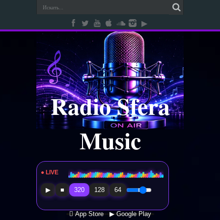
Radio Sfera
Music
● LIVE
Radio Sfera Music
▶
■
320
128
64
 App Store
▶ Google Play