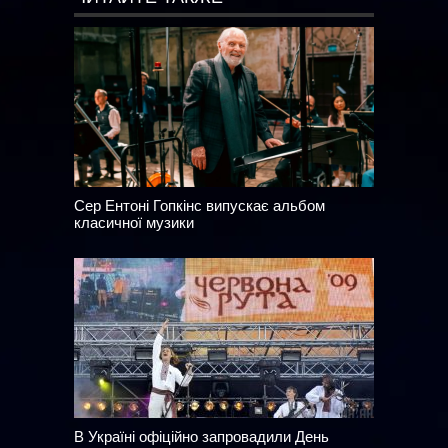
Сер Ентоні Гопкінс випускає альбом
класичної музики
В Україні офіційно запровадили День