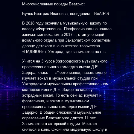
Многочисленные победы Беатрис:
Бучок Беатрис Ивановна, псевдоним – BeAtRiS.
В 2018 году окончила музыкальную школу по
классу «Фортепиано». Профессионально начала
заниматься вокалом в 2017 г., став ученицей
вокального отдела при Закарпатском областном
дворце детского и юношеского творчества
«ПАДИЮН» г. Ужгород, где занимается по н.в.
Учится на 3 курсе Ужгородского музыкального
профессионального колледжа имени Д.Е.
Задора, класс — «Фортепиано», параллельно
изучает вокал в музыкальной студии при
Ужгородском музыкальном профессиональном
колледже имени Д.Е. Задор по классу –
эстрадный вокал. То есть сейчас изучает и
фортепиано, и вокал в музыкальном
профессиональном колледже имени Д.Е.
Задорно. В общей сложности музыкальное
образование Беатрис уже длится 11 лет.
Занимается в актерской студии. Мечтает
сняться в кино. Окончила модельную школу и