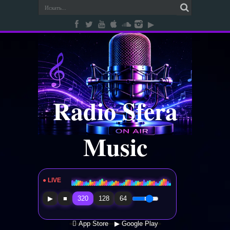
Radio Sfera
Music
● LIVE
Radio Sfera Music
▶
■
320
128
64
 App Store
▶ Google Play