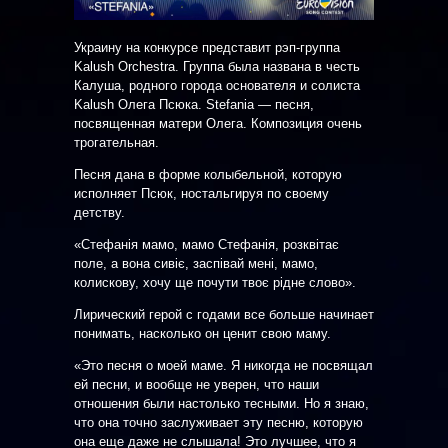
Украину на конкурсе представит рэп-группа
Kalush Orchestra. Группа была названа в честь
Калуша, родного города основателя и солиста
Kalush Олега Псюка. Stefania — песня,
посвященная матери Олега. Композиция очень
трогательная.
Песня дана в форме колыбельной, которую
исполняет Псюк, ностальгируя по своему
детству.
«Стефанія мамо, мамо Стефанія, розквітає
поле, а вона сивіє, заспівай мені, мамо,
колискову, хочу ще почути твоє рідне слово».
Лирический герой с годами все больше начинает
понимать, насколько он ценит свою маму.
«Это песня о моей маме. Я никогда не посвящал
ей песни, и вообще не уверен, что наши
отношения были настолько тесными. Но я знаю,
что она точно заслуживает эту песню, которую
она еще даже не слышала! Это лучшее, что я