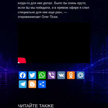
когда-то для нее делал. Было бы очень круто,
если бы мы победили, и в прямом эфире я спел
специально для нее еще раз», —
откровенничает Олег Псюк.
Facebook
Twitter
WhatsApp
Viber
VK
Odnoklas
Mail.R
Telegram
Blogger
Отправить
ЧИТАЙТЕ ТАКЖЕ