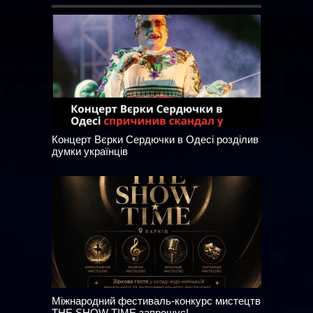
Концерт Вєрки Сердючки в Одесі розділив
думки українців
Міжнародний фестиваль-конкурс мистецтв
THE SHOW TIME запрошує!