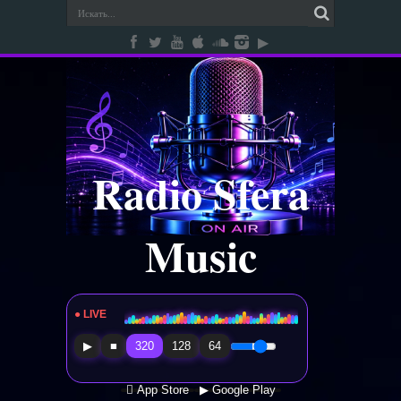
Radio Sfera
Music
● LIVE
Radio Sfera Music
▶
■
320
128
64
 App Store
▶ Google Play