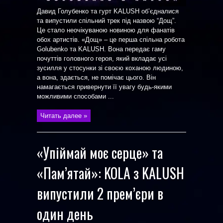
Давид Голубенко та гурт KALUSH об’єдналися
та випустили спільний трек під назвою “Дощ”.
Це стало неочікуваною новиною для фанатів
обох артистів. «Дощ» – це перша спільна робота
Golubenko та KALUSH. Вона передає гаму
почуттів головного героя, який вкладає усі
зусилля у стосунки зі своєю коханою людиною,
а вона, здається, не помічає цього. Він
намагається привернути її увагу будь-якими
можливими способами ...
Читать далее »
«Упіймай моє серце» та
«Пам’ятай»: KOLA з KALUSH
випустили 2 прем’єри в
один день