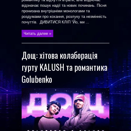
відзначає пошук надії та нових починань. Пісня
пронизана внутрішніми монологами та
роздумами про кохання, розлуку та незмінність
почуттів. ДИВИТИСЯ КЛІП “Йо, ми ...
Читать далее »
Дощ: хітова колаборація
гурту KALUSH та романтика
Golubenko