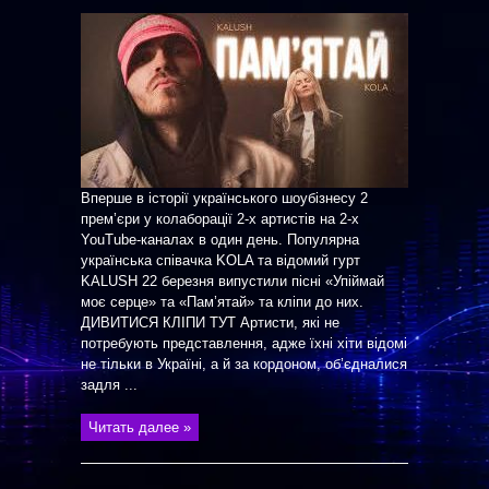
Вперше в історії українського шоубізнесу 2
прем’єри у колаборації 2-х артистів на 2-х
YouTube-каналах в один день. Популярна
українська співачка KOLA та відомий гурт
KALUSH 22 березня випустили пісні «Упіймай
моє серце» та «Пам’ятай» та кліпи до них.
ДИВИТИСЯ КЛІПИ ТУТ Артисти, які не
потребують представлення, адже їхні хіти відомі
не тільки в Україні, а й за кордоном, об’єдналися
задля ...
Читать далее »