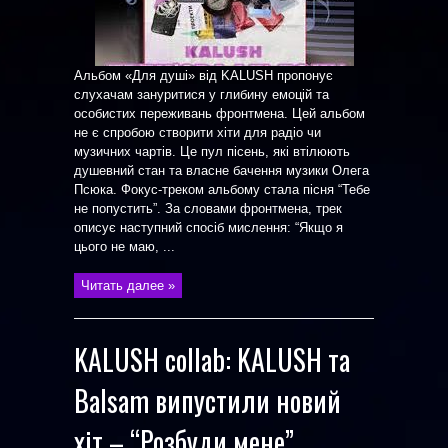
Альбом «Для душі» від KALUSH пропонує
слухачам зануритися у глибину емоцій та
особистих переживань фронтмена. Цей альбом
не є спробою створити хіти для радіо чи
музичних чартів. Це пул пісень, які втілюють
душевний стан та власне бачення музики Олега
Псюка. Фокус-треком альбому стала пісня “Тебе
не попустить”. За словами фронтмена, трек
описує наступний спосіб мислення: “Якщо я
цього не маю, ...
Читать далее »
KALUSH collab: KALUSH та
Balsam випустили новий
хіт – “Розбуди мене”