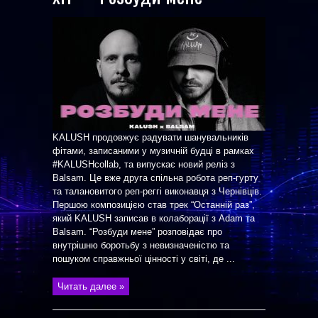
KALUSH продовжує радувати шанувальників
фітами, записаними у музичній будці в рамках
#KALUSHcollab, та випускає новий реліз з
Balsam. Це вже друга спільна робота реп-гурту
та талановитого реп-реггі виконавця з Чернівців.
Першою композицією став трек “Останній раз”,
який KALUSH записав в колаборації з Adam та
Balsam. “Розбуди мене” розповідає про
внутрішню боротьбу з невизначеністю та
пошуком справжньої цінності у світі, де ...
Читать далее »