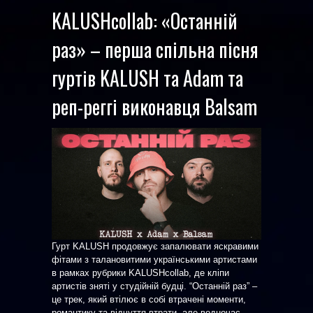
KALUSHcollab: «Останній
раз» – перша спільна пісня
гуртів KALUSH та Adam та
реп-реггі виконавця Balsam
Гурт KALUSH продовжує запалювати яскравими
фітами з талановитими українськими артистами
в рамках рубрики KALUSHcollab, де кліпи
артистів зняті у студійній будці. “Останній раз” –
це трек, який втілює в собі втрачені моменти,
романтику та відчуття втрати, але водночас