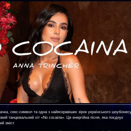
вачка, секс-символ та одна з найяскравіших зірок українського шоубізнес
овий танцювальний хіт «No cocaina». Це енергійна пісня, яка поєднує
ий зміст.