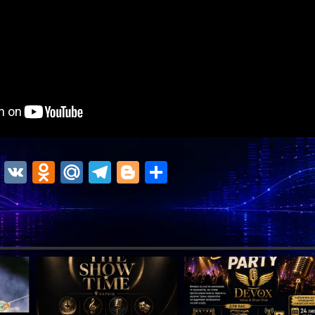
ok
r
atsApp
Viber
VK
Odnoklassniki
Mail.Ru
Telegram
Blogger
Отправить