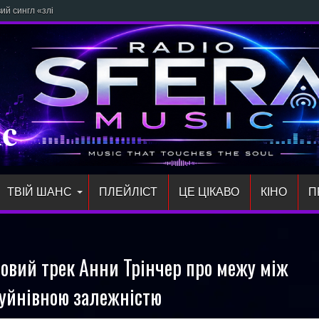
 сингл «злітай» про відчуття свободи та щирі
ic
ТВІЙ ШАНС
ПЛЕЙЛIСТ
ЦЕ ЦІКАВО
КІНО
П
новий трек Анни Трінчер про межу між
руйнівною залежністю