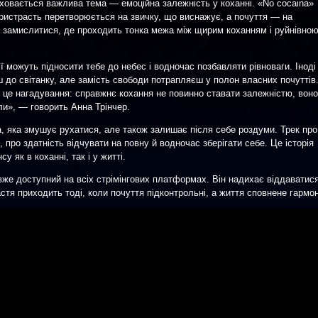
ховається важлива тема — емоційна залежність у коханні. «No cocaina»
пристрасть перетворюється на звичку, що виснажує, а почуття — на
є замислитися, де проходить тонка межа між щирим коханням і руйнівно
ії можуть підносити тебе до небес і водночас позбавляти рівноваги. Іноді
ш до світанку, але замість свободи потрапляєш у полон власних почуттів
 це нагадування: справжнє кохання не повинно ставати залежністю, воно
ли», — говорить Анна Трінчер.
, яка змушує рухатися, але також залишає після себе роздуми. Трек про
 про здатність відчувати на повну й водночас зберігати себе. Це історія
у як в коханні, так і у житті.
вже доступний на всіх стрімінгових платформах. Він надихає віддаватис
тя приходить тоді, коли почуття підконтрольні, а життя сповнене гармон