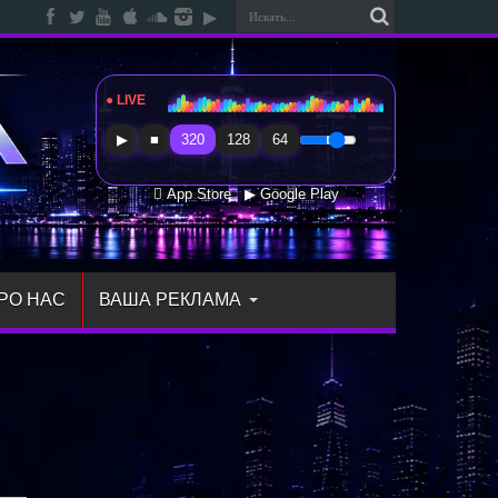
● LIVE
Radio Sfera Music
▶
■
320
128
64
 App Store
▶ Google Play
РО НАС
ВАША РЕКЛАМА