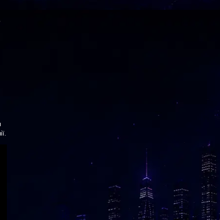
ю
.
я
ії.