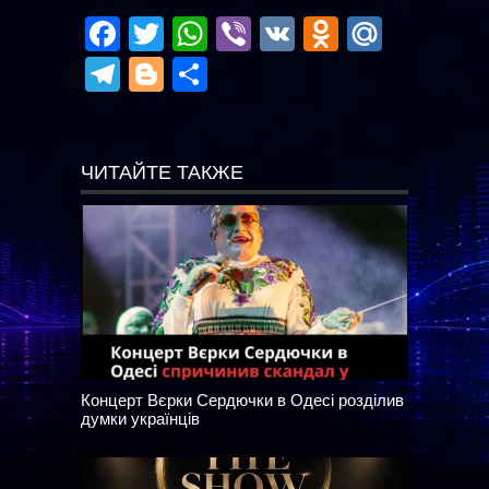
Facebook
Twitter
WhatsApp
Viber
VK
Odnoklas
Mail.R
Telegram
Blogger
Отправить
ЧИТАЙТЕ ТАКЖЕ
Концерт Вєрки Сердючки в Одесі розділив
думки українців