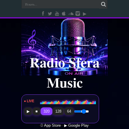
Radio Sfera
Music
● LIVE
Radio Sfera Music
▶
■
320
128
64
 App Store
▶ Google Play