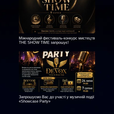
Міжнародний фестиваль-конкурс мистецтв
THE SHOW TIME запрошує!
Запрошуємо Вас до участі у музичній події
«Showcase Party»