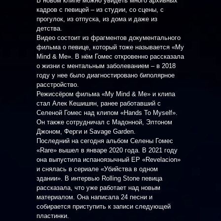
В новом клипе можно увидеть много архивных
кадров с певицей – из студии, со сцены, с
прогулок, из отпуска, из дома и даже из
детства.
Видео состоит из фрагментов документального
фильма о певице, который тоже называется «My
Mind & Me». В нём Гомес откровенно рассказала
о жизни с ментальным заболеванием – в 2018
году у нее было диагностировано биполярное
расстройство.
Режиссёром фильма «My Mind & Me» и клипа
стал Алек Кешишян, ранее работавший с
Селеной Гомес над клипом «Hands To Myself».
Он также сотрудничал с Мадонной, Элтоном
Джоном, Ферги и Savage Garden.
Последний на сегодня альбом Селены Гомес
«Rare» вышел в январе 2020 года. В 2021 году
она выпустила испаноязычный EP «Revelacion»
и снялась в сериале «Убийства в одном
здании». В интервью Rolling Stone певица
рассказала, что уже работает над новым
материалом. Она написала 24 песни и
собирается приступить к записи следующей
пластинки.