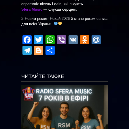
справжніх пісень і слів, які лікують.
Sfera Music
— слухай серцем.
З Новим роком! Нехай 2026-й стане роком світла
для всієї України.
Facebook
Twitter
WhatsApp
Viber
VK
Odnoklas
Mail.R
Telegram
Blogger
Отправить
ЧИТАЙТЕ ТАКЖЕ