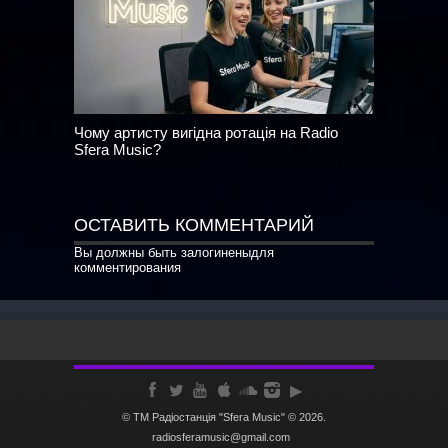
Чому артисту вигідна ротація на Radio
Sfera Music?
ОСТАВИТЬ КОММЕНТАРИЙ
Вы должны быть
залогинены
для
комментирования
© ТМ Радiостанцiя "Sfera Music" © 2026.
radiosferamusic@gmail.com