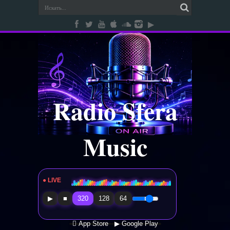
Radio Sfera
Music
● LIVE
Radio Sfera Music
▶
■
320
128
64
 App Store
▶ Google Play