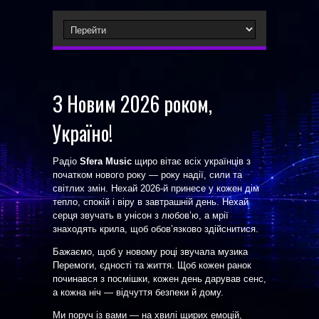
З Новим 2026 роком,
Україно!
Радіо
Sfera Music
щиро вітає всіх українців з
початком нового року — року надії, сили та
світлих змін. Нехай 2026-й принесе у кожен дім
тепло, спокій і віру в завтрашній день. Нехай
серця звучать в унісон з любов’ю, а мрії
знаходять крила, щоб обов’язково здійснитися.
Бажаємо, щоб у новому році звучала музика
Перемоги, єдності та життя. Щоб кожен ранок
починався з посмішки, кожен день дарував сенс,
а кожна ніч — відчуття безпеки й дому.
Ми поруч із вами — на хвилі щирих емоцій,