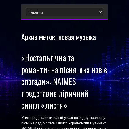
Архив меток:
новая музыка
«Ностальгічна та
романтична пісня, яка навіє
спогади»: NAIMES
представив ліричний
сингл «листя»
Раді представити вашій увазі ще одну прем’єру
пісні на радіо Sfera Music: Український музикант
NAIMES представляє нову осінню ліричну пісню