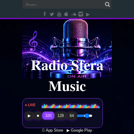
Radio Sfera
Music
● LIVE
Radio Sfera Music
▶
■
320
128
64
 App Store
▶ Google Play