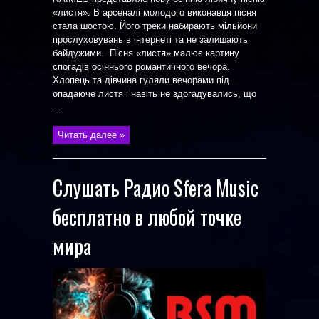
«листя». В арсеналі молодого виконавця пісня
стала шостою. Його треки набирають мільйони
прослуховувань в інтернеті та не залишають
байдужими. Пісня «листя» малює картину
спогадів осіннього романтичного вечора.
Хлопець та дівчина гуляли вечорами під
опадаюче листя і навіть не здогадувались, що
...
Читать далее »
Слушать Радио Sfera Music
бесплатно в любой точке
мира