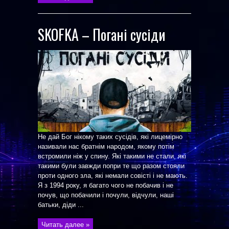
SKOFKA – Погані сусіди
Не дай Бог нікому таких сусідів, які лицемірно
називали нас братнім народом, якому потім
встромили ніж у спину. Які такими не стали, які
такими були завжди попри те що разом стояли
проти одного зла, які немали совісті і не мають.
Я з 1994 року, я багато чого не побачив і не
почув, що побачили і почули, відчули, наші
батьки, діди ...
Читать далее »