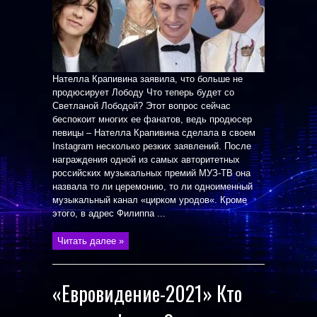
Нателла Крапивина заявила, что больше не
продюсирует Лободу Что теперь будет со
Светланой Лободой? Этот вопрос сейчас
беспокоит многих ее фанатов, ведь продюсер
певицы – Нателла Крапивина сделала в своем
Instagram несколько резких заявлений. После
награждения одной из самых авторитетных
российских музыкальных премий МУЗ-ТВ она
назвала то ли церемонию, то ли одноименный
музыкальный канал «цирком уродов«. Кроме
этого, в адрес Филиппа ...
Читать далее »
«Евровидение-2021» Кто