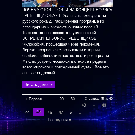
ПОЧЕМУ СТОИТ ПОЙТИ НА КОНЦЕРТ БОРИСА
ГРЕБЕНЩИКОВА? 1. Услышать вживую отца
русского рока 2. Расширенная программа из
легендарных и абсолютно новых песен 3.
Творчество вне возраста и условностей
ВСТРЕЧАЙТЕ! БОРИС ГРЕБЕНЩИКОВ.
Философия, прошедшая через поколения.
Лирика, проросшая сквозь камни и тернии
свободолюбивости и протестности рок-н-ролла.
Мысль, устремляющаяся далеко за пределы
всего мирского и повседневной суеты. Все это
он – легендарный ...
Читать далее »
« Первая
...
20
30
Страница 45 из 49
40
«
43
45
44
46
47
»
...
Последняя »