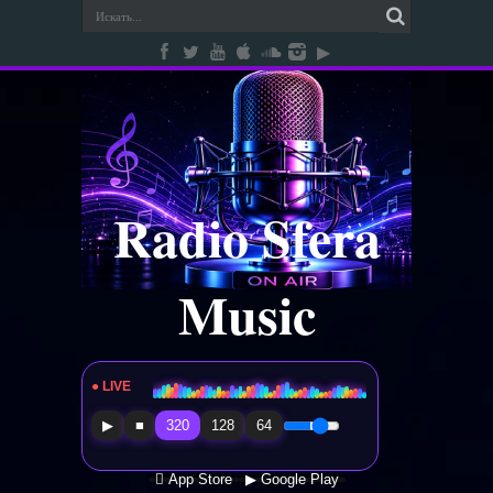
Radio Sfera
Music
● LIVE
Radio Sfera Music
▶
■
320
128
64
 App Store
▶ Google Play