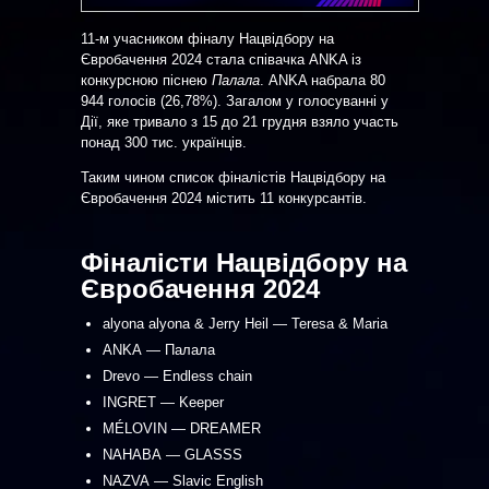
11-м учасником фіналу Нацвідбору на
Євробачення 2024 стала співачка ANKA із
конкурсною піснею
Палала
. ANKA набрала 80
944 голосів (26,78%). Загалом у голосуванні у
Дії, яке тривало з 15 до 21 грудня взяло участь
понад 300 тис. українців.
Таким чином список фіналістів Нацвідбору на
Євробачення 2024 містить 11 конкурсантів.
Фіналісти Нацвідбору на
Євробачення 2024
alyona alyona & Jerry Heil — Teresa & Maria
ANKA — Палала
Drevo — Endless chain
INGRET — Keeper
MÉLOVIN — DREAMER
NAHABA — GLASSS
NAZVA — Slavic English