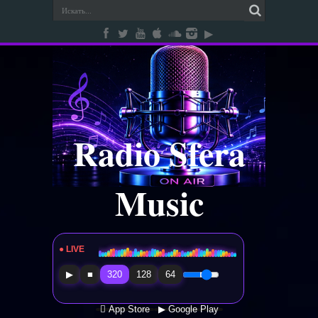
Radio Sfera
Music
● LIVE
Radio Sfera Music
▶
■
320
128
64
 App Store
▶ Google Play