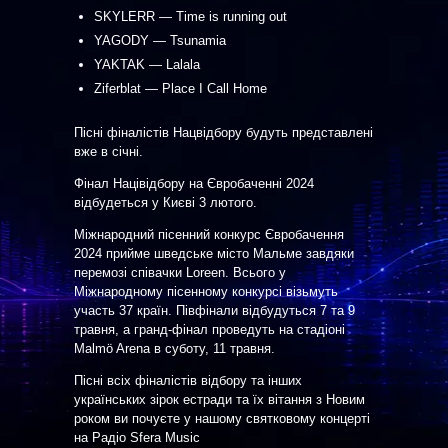
SKYLERR — Time is running out
YAGODY — Tsunamia
YAKTAK — Lalala
Ziferblat — Place I Call Home
Пісні фіналістів Нацвідбору будуть представлені
вже в січні.
Фінал Націвідбору на Євробаченні 2024
відбудеться у Києві 3 лютого.
Міжнародний пісенний конкурс Євробачення
2024 прийме шведське місто Мальме завдяки
перемозі співачки Loreen. Всього у
Міжнародному пісенному конкурсі візьмуть
участь 37 країн. Півфінали відбудуться 7 та 9
травня, а гранд-фінал проведуть на стадіоні
Malmö Arena в суботу, 11 травня.
Пісні всіх фіналістів відбору та інших
українських зірок естради та їх вітання з Новим
роком ви почуєте у нашому святковому концерті
на Радіо Sfera Music