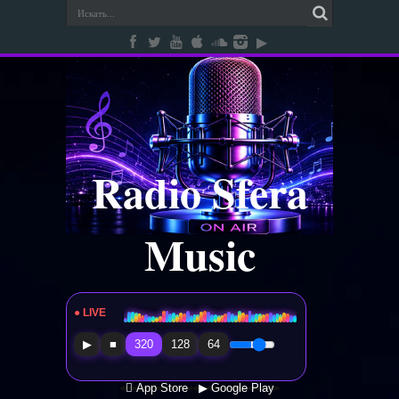
Radio Sfera
Music
● LIVE
Radio Sfera Music
▶
■
320
128
64
 App Store
▶ Google Play